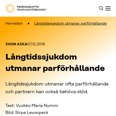
Hemsidan
Långtidssjukdom utmanar parförhållande
Kategoriat:
Julkaistu:
IHON AIKA
07.12.2018
Långtidssjukdom
utmanar parförhållande
Långtidssjukdom utmanar ofta parförhållande
och partnern kan också behöva stöd.
Text: Vuokko Maria Nummi
Bild: Sirpa Levonperä