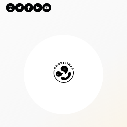
Psorilinja