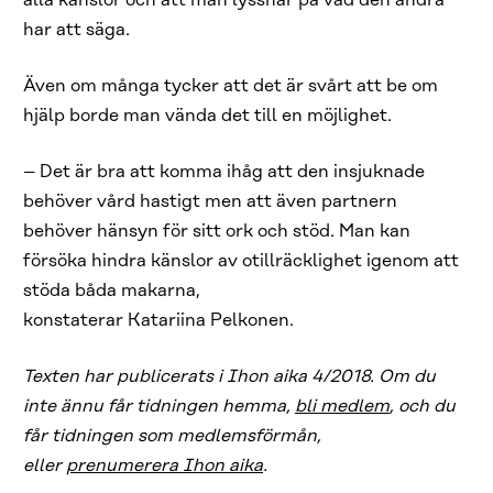
alla känslor och att man lyssnar på vad den andra
har att säga.
Även om många tycker att det är svårt att be om
hjälp borde man vända det till en möjlighet.
– Det är bra att komma ihåg att den insjuknade
behöver vård hastigt men att även partnern
behöver hänsyn för sitt ork och stöd. Man kan
försöka hindra känslor av otillräcklighet igenom att
stöda båda makarna,
konstaterar Katariina Pelkonen.
Texten har publicerats i Ihon aika 4/2018. Om du
inte ännu får tidningen hemma,
bli medlem
, och du
får tidningen som medlemsförmån,
eller
prenumerera Ihon aika
.