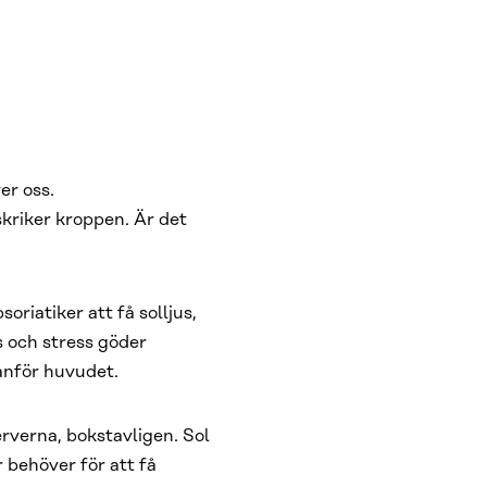
er oss.
 skriker kroppen. Är det
oriatiker att få solljus,
s och stress göder
anför huvudet.
verna, bokstavligen. Sol
r behöver för att få