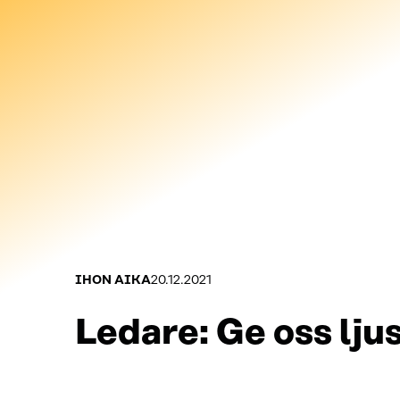
Kategoriat:
Julkaistu:
IHON AIKA
20.12.2021
Ledare: Ge oss ljus