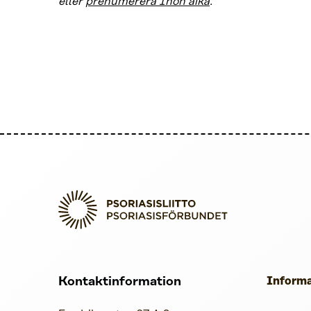
eller
prenumerera Ihon aika
.
Kontaktinformation
Informa