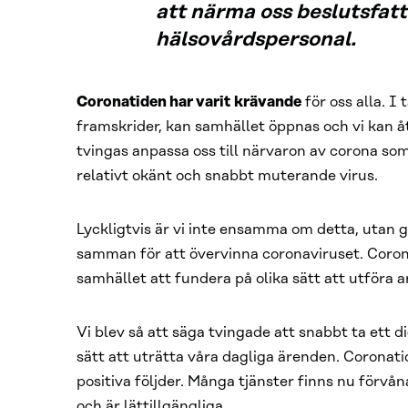
att närma oss beslutsfat
hälsovårdspersonal.
Coronatiden har varit krävande
för oss alla. I
framskrider, kan samhället öppnas och vi kan åte
tvingas anpassa oss till närvaron av corona so
relativt okänt och snabbt muterande virus.
Lyckligtvis är vi inte ensamma om detta, utan g
samman för att övervinna coronaviruset. Coro
samhället att fundera på olika sätt att utföra a
Vi blev så att säga tvingade att snabbt ta ett di
sätt att uträtta våra dagliga ärenden. Coronat
positiva följder. Många tjänster finns nu förvå
och är lättillgängliga.