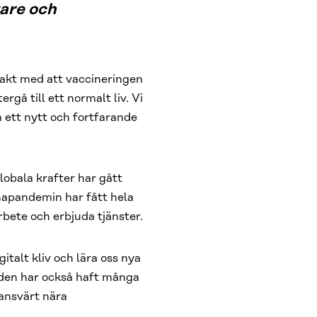
tare och
 takt med att vaccineringen
rgå till ett normalt liv. Vi
m ett nytt och fortfarande
lobala krafter har gått
napandemin har fått hela
rbete och erbjuda tjänster.
gitalt kliv och lära oss nya
iden har också haft många
nansvärt nära