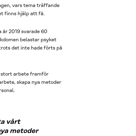
dagen, vars tema träffande
 finns hjälp att få.
a år 2019 svarade 60
jukdomen belastar psyket
rots det inte hade förts på
 stort arbete framför
sarbete, skapa nya metoder
rsonal.
ta vårt
nya metoder