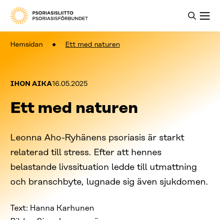
Hemsidan
Ett med naturen
Kategoriat:
Julkaistu:
IHON AIKA
16.05.2025
Ett med naturen
Leonna Aho-Ryhänens psoriasis är starkt
relaterad till stress. Efter att hennes
belastande livssituation ledde till utmattning
och branschbyte, lugnade sig även sjukdomen.
Text: Hanna Karhunen