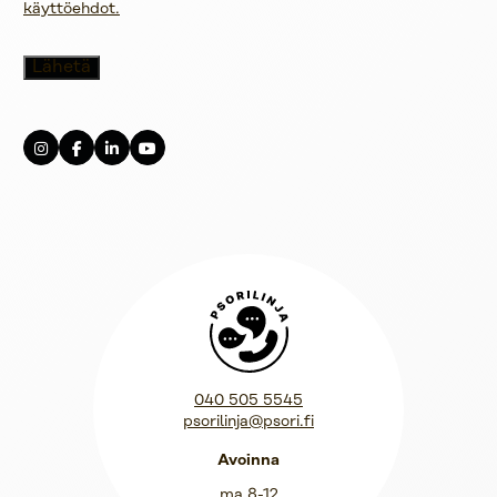
käyttöehdot.
Psorilinja
040 505 5545
psorilinja@psori.fi
Avoinna
ma 8-12