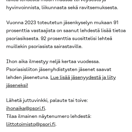
hyvinvoinnista, liikunnasta sekä ravitsemuksesta.
Vuonna 2023 toteutetun jäsenkyselyn mukaan 91
prosenttia vastaajista on saanut lehdestä lisää tietoa
psoriasiksesta. 92 prosenttia suosittelisi lehteä
muillekin psoriasista sairastaville.
Ihon aika ilmestyy neljä kertaa vuodessa.
Psoriasisliiton jäsenyhdistysten jäsenet saavat
lehden jäsenetuna.
Lue lisää jäsenyydestä ja liity
jäseneksi!
Lähetä juttuvinkki, palaute tai toive:
ihonaika@psori.fi
.
Tilaa ilmainen näytenumero lehdestä:
liittotoimisto@psori.fi
.