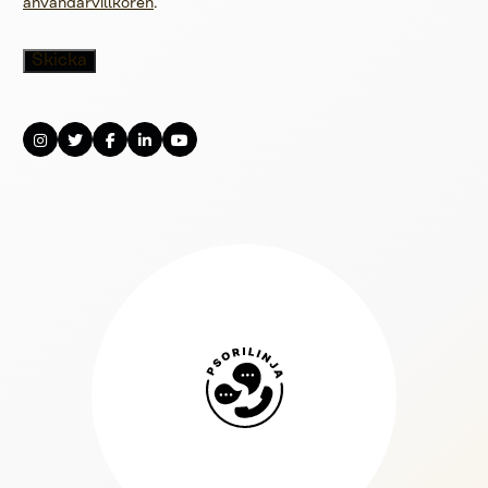
användarvillkoren
.
Psorilinja