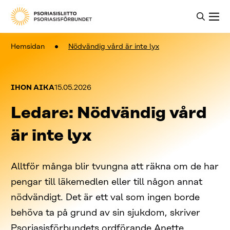
Hemsidan
Nödvändig vård är inte lyx
Kategoriat:
Julkaistu:
IHON AIKA
15.05.2026
Ledare: Nödvändig vård
är inte lyx
Alltför många blir tvungna att räkna om de har
pengar till läkemedlen eller till någon annat
nödvändigt. Det är ett val som ingen borde
behöva ta på grund av sin sjukdom, skriver
Psoriasisförbundets ordförande Anette