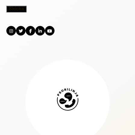
Psorilinja