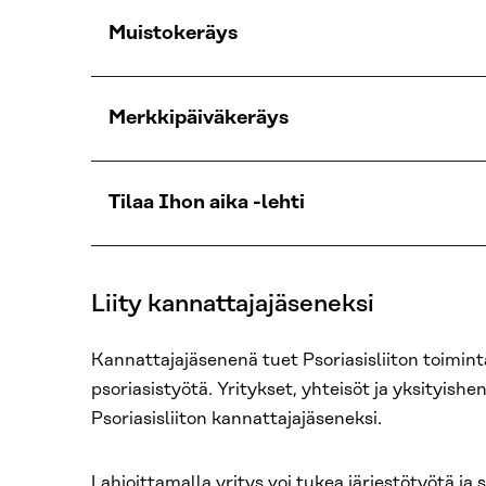
Muistokeräys
Merkkipäiväkeräys
Tilaa Ihon aika -lehti
Liity kannattajajäseneksi
Kannattajajäsenenä tuet Psoriasisliiton toiminta
psoriasistyötä. Yritykset, yhteisöt ja yksityishenk
Psoriasisliiton kannattajajäseneksi.
Lahjoittamalla yritys voi tukea järjestötyötä ja s