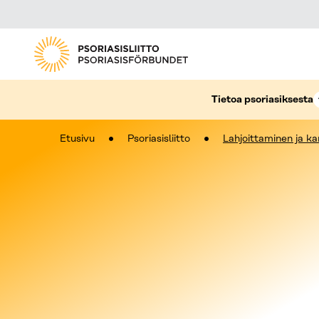
Tietoa psoriasiksesta
Etusivu
Psoriasisliitto
Lahjoittaminen ja k