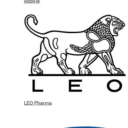
AbbVie
LEO Pharma