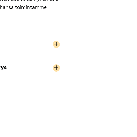
arahansa toimintamme
yys