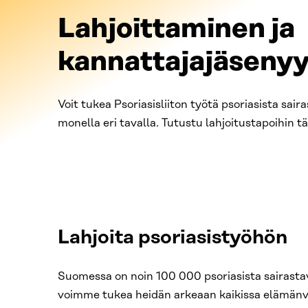
Lahjoittaminen ja
kannattajajäseny
Voit tukea Psoriasisliiton työtä psoriasista sair
monella eri tavalla. Tutustu lahjoitustapoihin täl
Lahjoita psoriasistyöhön
Suomessa on noin 100 000 psoriasista sairasta
voimme tukea heidän arkeaan kaikissa elämänv