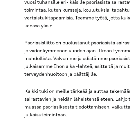
vuosi tuhansille eri-ikäisille psoriasista sairastav
toimintaa, kuten kursseja, koulutuksia, tapahtu
vertaistukitapaamisia. Teemme työtä, jotta kukaa
kanssa yksin.
Psoriasisliitto on puolustanut psoriasista sair
jo viidenkymmenen vuoden ajan. Ilman työmme tu
mahdollista. Valvomme ja edistämme psoriasista
julkaisemme Ihon aika -lehteä, esitteitä ja muit
terveydenhuoltoon ja päättäjille.
Kaikki tuki on meille tärkeää ja auttaa tekemää
sairastavien ja heidän läheistensä eteen. Lahj
muassa psoriasiksesta tiedottamiseen, vaikutt
julkaisutoimintaan.