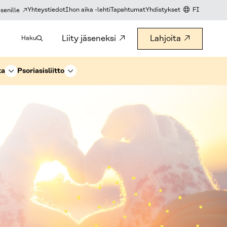
Yhteystiedot
Ihon aika -lehti
Tapahtumat
Yhdistykset
FI
senille
KIELIVALITS
Liity jäseneksi
Lahjoita
Haku
ta
Psoriasisliitto