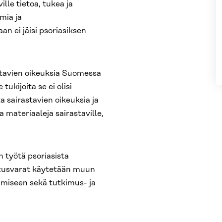
ille tietoa, tukea ja
mia ja
n ei jäisi psoriasiksen
astavien oikeuksia Suomessa
kijoita se ei olisi
 sairastavien oikeuksia ja
a materiaaleja sairastaville,
n työtä psoriasista
oitusvarat käytetään muun
amiseen sekä tutkimus- ja