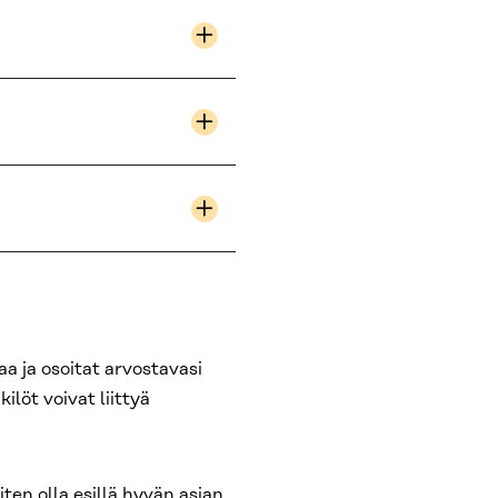
a ja osoitat arvostavasi
ilöt voivat liittyä
iten olla esillä hyvän asian