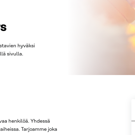
ys
astavien hyväksi
lä sivulla.
vaa henkilöä. Yhdessä
aiheissa. Tarjoamme joka