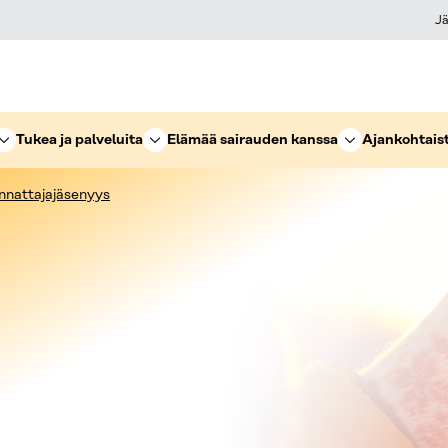
Jä
Tukea ja palveluita
Elämää sairauden kanssa
Ajankohtais
annattajajäsenyys