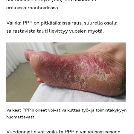
erikoissairaanhoidossa.
Vaikka PPP on pitkäaikaissairaus, suurella osalla
sairastavista tauti lievittyy vuosien myötä.
Vaikeat PPP:n oireet voivat vaikuttaa työ- ja toimintakykyyn
huomattavasti.
Vuodenajat eivät vaikuta PPP:n vaikeusasteeseen