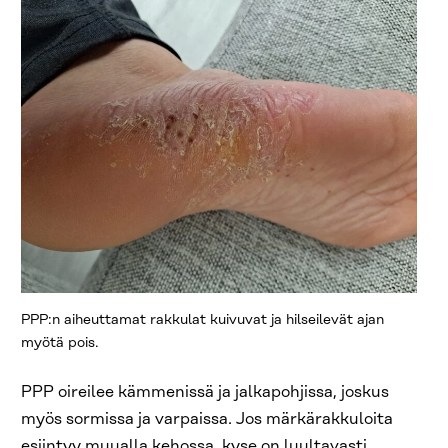
PPP:n aiheuttamat rakkulat kuivuvat ja hilseilevät ajan
myötä pois.
PPP oireilee kämmenissä ja jalkapohjissa, joskus
myös sormissa ja varpaissa. Jos märkärakkuloita
esiintyy muualla kehossa, kyse on luultavasti