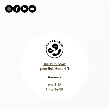
Psorilinja
040 505 5545
psorilinja@psori.fi
Avoinna
ma 8-12
ti-ke 14-18