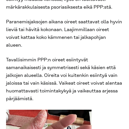
märkärakkulaisesta psoriasiksesta eikä PPP:stä.
Paranemisjaksojen aikana oireet saattavat olla hyvin
lieviä tai hävitä kokonaan. Laajimmillaan oireet
voivat kattaa koko kämmenen tai jalkapohjan
alueen.
Tavallisimmin PPP:n oireet esiintyvät
samanaikaisesti ja symmetrisesti sekä käsien että
jalkojen alueella. Oireita voi kuitenkin esiintyä vain
jaloissa tai vain käsissä. Vaikeat oireet voivat alentaa
huomattavasti toimintakykyä ja vaikeuttaa arjessa
pärjäämistä.