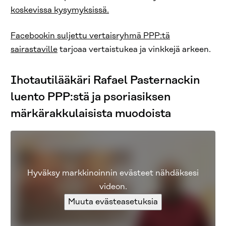
koskevissa kysymyksissä.
Facebookin suljettu vertaisryhmä PPP:tä
sairastaville
tarjoaa vertaistukea ja vinkkejä arkeen.
Ihotautilääkäri Rafael Pasternackin
luento PPP:stä ja psoriasiksen
märkärakkulaisista muodoista
Hyväksy markkinoinnin evästeet nähdäksesi
videon.
Muuta evästeasetuksia