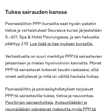
Tukea sairauden kanssa
Psoriasisliiton PPP-kurssilta saat hyvän paketin
tietoa ja vertaistukea! Seuraava kurssi järjestetään
5.–8.11. Spa & Hotel Peurungassa, ja sen hakuaika
päättyy 2.10.
Lue lisää ja hae mukaan kurssille.
Vertaistuella on suuri merkitys PPP:tä sairastavien
jaksamisen ja mielen hyvinvoinnin kannalta. Monet
PPP:tä sairastavat kokevat taudin raskaaksi, sillä
oireet aaltoilevat ja niitä on välillä hankala hoitaa.
Psoriasisliitto ja psoriasisyhdistykset tarjoavat
PPP:tä sairastaville tukea, tietoa ja neuvontaa.
Psorilinjan sairaanhoitaja, ihotautilääkäri ja
reumalääkäri palvelevat maksutta myös PPP:tä