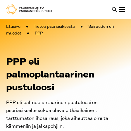
Etusivu
Tietoa psoriasiksesta
Sairauden eri
muodot
PPP
PPP eli
palmoplantaarinen
pustuloosi
PPP eli palmoplantaarinen pustuloosi on
psoriasikselle sukua oleva pitkäaikainen,
tarttumaton ihosairaus, joka aiheuttaa oireita
kämmeniin ja jalkapohjiin.