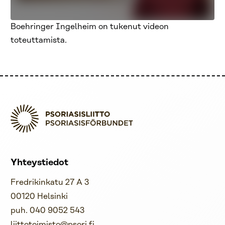
Boehringer Ingelheim on tukenut videon
toteuttamista.
Yhteystiedot
Fredrikinkatu 27 A 3
00120 Helsinki
puh. 040 9052 543
liittotoimisto@psori.fi