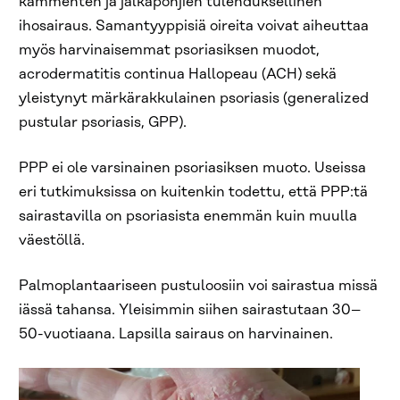
kämmenten ja jalkapohjien tulehduksellinen
ihosairaus. Samantyyppisiä oireita voivat aiheuttaa
myös harvinaisemmat psoriasiksen muodot,
acrodermatitis continua Hallopeau (ACH) sekä
yleistynyt märkärakkulainen psoriasis (generalized
pustular psoriasis, GPP).
PPP ei ole varsinainen psoriasiksen muoto. Useissa
eri tutkimuksissa on kuitenkin todettu, että PPP:tä
sairastavilla on psoriasista enemmän kuin muulla
väestöllä.
Palmoplantaariseen pustuloosiin voi sairastua missä
iässä tahansa. Yleisimmin siihen sairastutaan 30–
50-vuotiaana. Lapsilla sairaus on harvinainen.