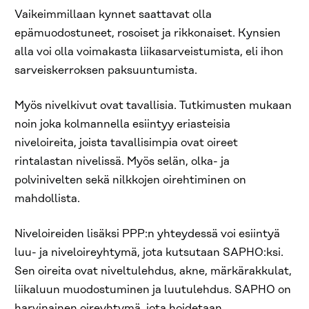
Vaikeimmillaan kynnet saattavat olla
epämuodostuneet, rosoiset ja rikkonaiset. Kynsien
alla voi olla voimakasta liikasarveistumista, eli ihon
sarveiskerroksen paksuuntumista.
Myös nivelkivut ovat tavallisia. Tutkimusten mukaan
noin joka kolmannella esiintyy eriasteisia
niveloireita, joista tavallisimpia ovat oireet
rintalastan nivelissä. Myös selän, olka- ja
polvinivelten sekä nilkkojen oirehtiminen on
mahdollista.
Niveloireiden lisäksi PPP:n yhteydessä voi esiintyä
luu- ja niveloireyhtymä, jota kutsutaan SAPHO:ksi.
Sen oireita ovat niveltulehdus, akne, märkärakkulat,
liikaluun muodostuminen ja luutulehdus. SAPHO on
harvinainen oireyhtymä, jota hoidetaan