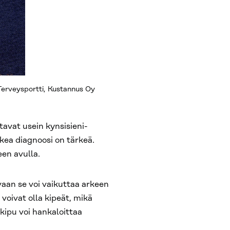
 Terveysportti, Kustannus Oy
tavat usein kynsisieni-
ikea diagnoosi on tärkeä.
een avulla.
vaan se voi vaikuttaa arkeen
voivat olla kipeät, mikä
kipu voi hankaloittaa