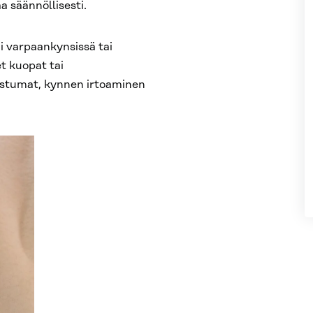
aa säännöllisesti.
ai varpaankynsissä tai
t kuopat tai
ostumat, kynnen irtoaminen