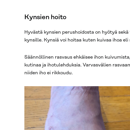
Kynsien hoito
Hyvästä kynsien perushoidosta on hyötyä sekä te
kynsille. Kynsiä voi hoitaa kuten kuivaa ihoa eli
Säännöllinen rasvaus ehkäisee ihon kuivumista
kutinaa ja ihotulehduksia. Varvasvälien rasvaami
niiden iho ei rikkoudu.