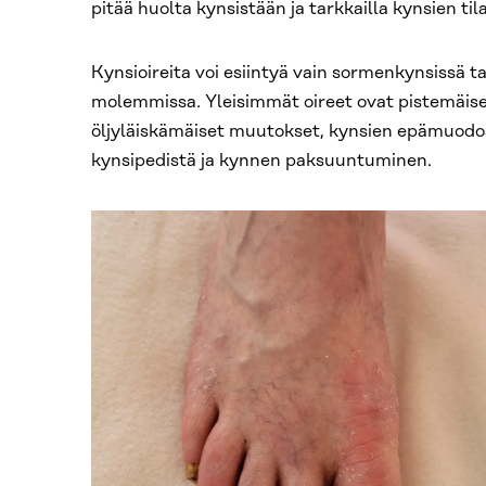
pitää huolta kynsistään ja tarkkailla kynsien til
Kynsioireita voi esiintyä vain sormenkynsissä t
molemmissa. Yleisimmät oireet ovat pistemäise
öljyläiskämäiset muutokset, kynsien epämuod
kynsipedistä ja kynnen paksuuntuminen.