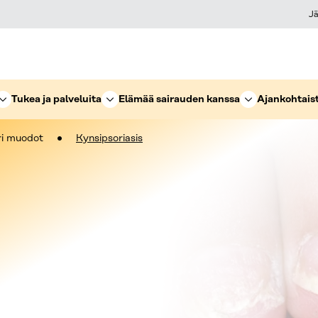
Jä
Tukea ja palveluita
Elämää sairauden kanssa
Ajankohtais
ri muodot
Kynsipsoriasis