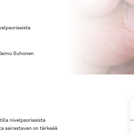
velpsoriasista
/Raimo Suhonen
illa nivelpsoriasista
sta sairastavan on tärkeää