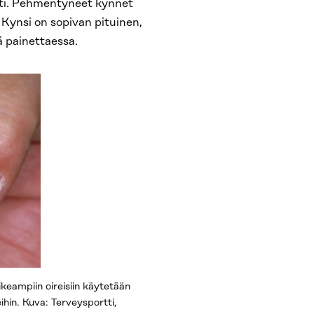
esti. Pehmentyneet kynnet
 Kynsi on sopivan pituinen,
 painettaessa.
ikeampiin oireisiin käytetään
ihin. Kuva: Terveysportti,