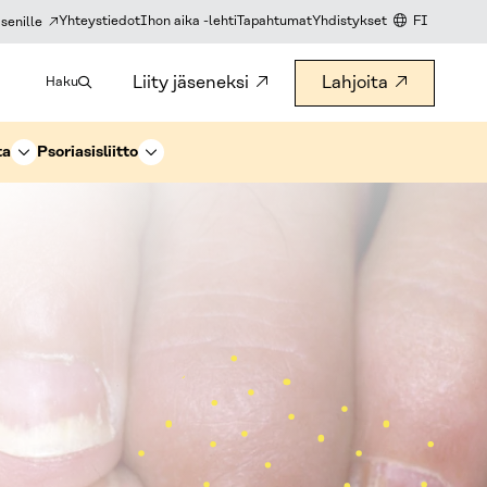
Yhteystiedot
Ihon aika -lehti
Tapahtumat
Yhdistykset
FI
senille
KIELIVALITS
Liity jäseneksi
Lahjoita
Haku
ta
Psoriasisliitto