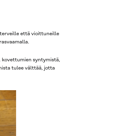
rveille että vioittuneille
 rasvaamalla.
, kovettumien syntymistä,
sta tulee välttää, jotta