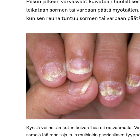
Pesun jälkeen varvasvälit kuivataan huolellis
leikataan sormen tai varpaan päätä myötäillen.
kun sen reuna tuntuu sormen tai varpaan päätä
Kynsiä voi hoitaa kuten kuivaa ihoa eli rasvaamalla. Va
samoja lääkehoitoja kuin muihinkin psoriasiksen tyyppe