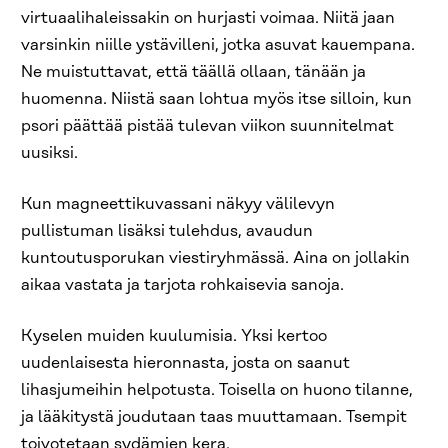
virtuaalihaleissakin on hurjasti voimaa. Niitä jaan
varsinkin niille ystävilleni, jotka asuvat kauempana.
Ne muistuttavat, että täällä ollaan, tänään ja
huomenna. Niistä saan lohtua myös itse silloin, kun
psori päättää pistää tulevan viikon suunnitelmat
uusiksi.
Kun magneettikuvassani näkyy välilevyn
pullistuman lisäksi tulehdus, avaudun
kuntoutusporukan viestiryhmässä. Aina on jollakin
aikaa vastata ja tarjota rohkaisevia sanoja.
Kyselen muiden kuulumisia. Yksi kertoo
uudenlaisesta hieronnasta, josta on saanut
lihasjumeihin helpotusta. Toisella on huono tilanne,
ja lääkitystä joudutaan taas muuttamaan. Tsempit
toivotetaan sydämien kera.