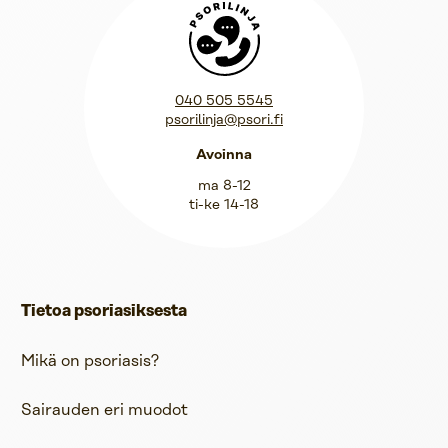
Psorilinja
040 505 5545
psorilinja@psori.fi
Avoinna
ma 8-12
ti-ke 14-18
Tietoa psoriasiksesta
Mikä on psoriasis?
Sairauden eri muodot