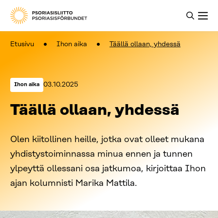
Etusivu
Ihon aika
Täällä ollaan, yhdessä
Kategoriat:
Julkaistu:
03.10.2025
Ihon aika
Täällä ollaan, yhdessä
Olen kiitollinen heille, jotka ovat olleet mukana
yhdistystoiminnassa minua ennen ja tunnen
ylpeyttä ollessani osa jatkumoa, kirjoittaa Ihon
ajan kolumnisti Marika Mattila.