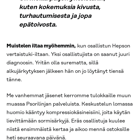
kuten kokemuksia kivusta,
turhautumisesta ja jopa
epätoivosta.
Muistelen iltaa my
ö
hemmin,
kun osallistun Hepson
vertaistuki-iltaan. Yksi osallistujista on saanut juuri
diagnoosin. Yritän olla surematta, sillä
alkujärkytyksen jälkeen hän on jo löytänyt tiensä
tänne.
Me vanhemmat jäsenet kerromme tulokkaille muun
muassa Psorilinjan palveluista. Keskustelun lomassa
huomio kääntyy kompressiokäsineisiini, joita käytän
lievittämään sormisärkyjä. Eräs osallistuja kuulee
niistä ensimmäistä kertaa ja aikoo mennä ostoksille
heti seuraavana päivänä.