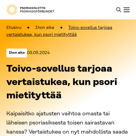
Etusivu
Ihon aika
Toivo-sovellus tarjoaa
vertaistukea, kun psori mietityttää
Kategoriat:
Julkaistu:
03.05.2024
Ihon aika
Toivo-sovellus tarjoaa
vertaistukea, kun psori
mietityttää
Kaipaisitko ajatusten vaihtoa omasta tai
läheisen psoriasiksesta toisen sairastavan
kanssa? Vertaistukea on nyt mahdollista saada