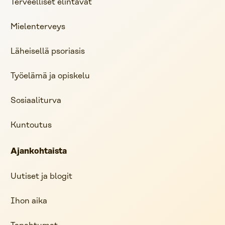
Terveelliset elintavat
Mielenterveys
Läheisellä psoriasis
Työelämä ja opiskelu
Sosiaaliturva
Kuntoutus
Ajankohtaista
Uutiset ja blogit
Ihon aika