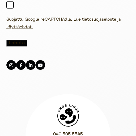
Suojattu Google reCAPTCHA:lla. Lue
tietosuojaseloste
ja
käyttöehdot.
Psorilinja
040 505 5545