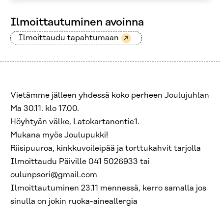
Ilmoittautuminen avoinna
Ilmoittaudu tapahtumaan
Vietämme jälleen yhdessä koko perheen Joulujuhlan
Ma 30.11. klo 17.00.
Höyhtyän välke, Latokartanontie1.
Mukana myös Joulupukki!
Riisipuuroa, kinkkuvoileipää ja torttukahvit tarjolla
Ilmoittaudu Päiville 041 5026933 tai
oulunpsori@gmail.com
Ilmoittautuminen 23.11 mennessä, kerro samalla jos
sinulla on jokin ruoka-aineallergia