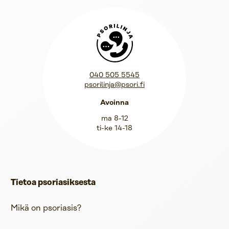
Psorilinja
040 505 5545
psorilinja@psori.fi
Avoinna
ma 8-12
ti-ke 14-18
Tietoa psoriasiksesta
Mikä on psoriasis?