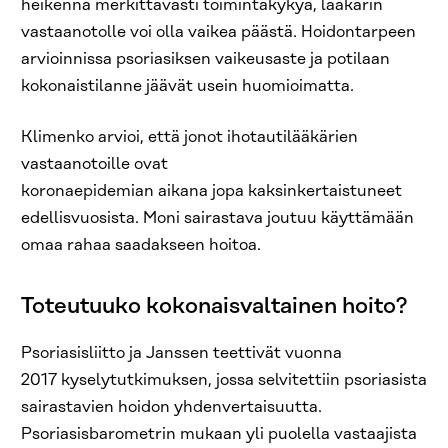
heikennä merkittävästi toimintakykyä, lääkärin
vastaanotolle voi olla vaikea päästä. Hoidontarpeen
arvioinnissa psoriasiksen vaikeusaste ja potilaan
kokonaistilanne jäävät usein huomioimatta.
Klimenko arvioi, että jonot ihotautilääkärien
vastaanotoille ovat
koronaepidemian aikana jopa kaksinkertaistuneet
edellisvuosista. Moni sairastava joutuu käyttämään
omaa rahaa saadakseen hoitoa.
Toteutuuko kokonaisvaltainen hoito?
Psoriasisliitto ja Janssen teettivät vuonna
2017 kyselytutkimuksen, jossa selvitettiin psoriasista
sairastavien hoidon yhdenvertaisuutta.
Psoriasisbarometrin mukaan yli puolella vastaajista