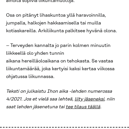
ainoita sopivia liikuntamuotoja.
Osa on pitänyt lihaskuntoa yllä haravoinnilla,
jumpalla, halkojen hakkaamisella tai muilla
kotiaskareilla. Arkiliikunta palkitsee hyvänä olona.
– Terveyden kannalta jo parin kolmen minuutin
liikkeellä olo yhden tunnin
aikana hereilläoloaikana on tehokasta. Se vastaa
liikuntamäärää, joka kertyisi kaksi kertaa viikossa
ohjatussa liikunnassa.
Teksti on julkaistu Ihon aika -lehden numerossa
4/2021. Jos et vielä saa lehteä,
liity jäseneksi
, niin
saat lehden jäsenetuna tai
tee tilaus täällä
.