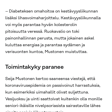
– Diabeteksen omahoitoa on kestävyysliikunnan
lisäksi lihasvoimaharjoittelu. Kestävyysliikunnalla
voi myös parantaa hyvän kolesterolin
pitoisuutta veressä. Ruokavalio on toki
painonhallinnan perusta, mutta jokainen askel
kuluttaa energiaa ja parantaa sydämen ja
verisuonten kuntoa, Mustonen muistuttaa.
Toimintakyky paranee
Seija Mustonen kertoo saaneensa viestejä, että
koronavirusepidemia on passivoinut harrastuksia,
kun esimerkiksi uimahallit olivat suljettuna.
Vesijuoksu ja uinti saattoivat kuitenkin olla monille
seniori-ikäisille nivelpsoriasista sairastaville lähes