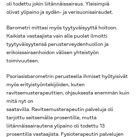
oli todettu jokin liitännäissairaus. Yleisimpiä
olivat ylipaino ja sydän- ja verisuonisairaudet.
Barometri mittasi myös tyytyväisyyttä hoitoon.
Kaikista vastaajista vain alle puolet ilmoitti
tyytyväisyytensä perusterveydenhuollon ja
erikoissairaanhoidon välisen yhteistyön
toimivuuteen.
Psoriasisbarometrin perusteella ihmiset hyötyisivät
myös erityistyöntekijöiden, kuten
ravitsemusterapeuttien, ohjauksesta enemmän kuin
mitä nyt on
saatavilla. Ravitsemusterapeutin palveluja oli
tarjottu seitsemälle prosentille, mutta
liitännäissairautena ylipaino oli todettu 13
prosentilla vastaajista. Fysioterapeutin palvelujen