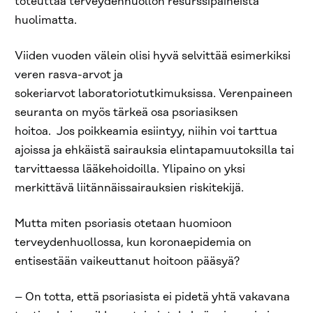
toteuttaa terveydenhuollon resurssipaineista
huolimatta.
Viiden vuoden välein olisi hyvä selvittää esimerkiksi
veren rasva-arvot ja
sokeriarvot laboratoriotutkimuksissa. Verenpaineen
seuranta on myös tärkeä osa psoriasiksen
hoitoa. Jos poikkeamia esiintyy, niihin voi tarttua
ajoissa ja ehkäistä sairauksia elintapamuutoksilla tai
tarvittaessa lääkehoidoilla. Ylipaino on yksi
merkittävä liitännäissairauksien riskitekijä.
Mutta miten psoriasis otetaan huomioon
terveydenhuollossa, kun koronaepidemia on
entisestään vaikeuttanut hoitoon pääsyä?
– On totta, että psoriasista ei pidetä yhtä vakavana