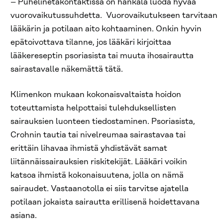
– Puhelinetäkontaktissa on hankala luoda hyvää
vuorovaikutussuhdetta. Vuorovaikutukseen tarvitaan
lääkärin ja potilaan aito kohtaaminen. Onkin hyvin
epätoivottava tilanne, jos lääkäri kirjoittaa
lääkereseptin psoriasista tai muuta ihosairautta
sairastavalle näkemättä tätä.
Klimenkon mukaan kokonaisvaltaista hoidon
toteuttamista helpottaisi tulehduksellisten
sairauksien luonteen tiedostaminen. Psoriasista,
Crohnin tautia tai nivelreumaa sairastavaa tai
erittäin lihavaa ihmistä yhdistävät samat
liitännäissairauksien riskitekijät. Lääkäri voikin
katsoa ihmistä kokonaisuutena, jolla on nämä
sairaudet. Vastaanotolla ei siis tarvitse ajatella
potilaan jokaista sairautta erillisenä hoidettavana
asiana.