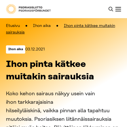
Etusivu
Ihon aika
Ihon pinta kätkee muitakin
sairauksia
Kategoriat:
Julkaistu:
03.12.2021
Ihon aika
Ihon pinta kätkee
muitakin sairauksia
Koko kehon sairaus näkyy usein vain
ihon tarkkarajaisina
hilseilyläiskinä, vaikka pinnan alla tapahtuu
muutoksia. Psoriasiksen liitännäissairauksia