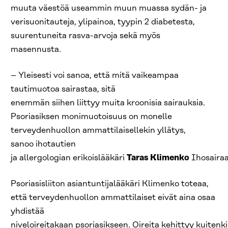
muuta väestöä useammin muun muassa sydän- ja
verisuonitauteja, ylipainoa, tyypin 2 diabetesta,
suurentuneita rasva-arvoja sekä myös
masennusta.
– Yleisesti voi sanoa, että mitä vaikeampaa
tautimuotoa sairastaa, sitä
enemmän siihen liittyy muita kroonisia sairauksia.
Psoriasiksen monimuotoisuus on monelle
terveydenhuollon ammattilaisellekin yllätys,
sanoo ihotautien
ja allergologian erikoislääkäri
Taras Klimenko
Ihosairaa
Psoriasisliiton asiantuntijalääkäri Klimenko toteaa,
että terveydenhuollon ammattilaiset eivät aina osaa
yhdistää
niveloireitakaan psoriasikseen. Oireita kehittyy kuitenk