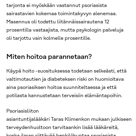
tarjonta ei myöskään vastannut psoriasista
sairastavien kokemaa toimintakyvyn alenemaa.
Masennus oli todettu liitännäissairautena 12
prosentilla vastaajista, mutta psykologin palveluja
oli tarjottu vain kolmelle prosentille.
Miten hoitoa parannetaan?
Käypä hoito -suosituksessa todetaan selkeästi, että
valtimotautien ja diabeteksen riski on huomioitava
aina psoriasiksen hoitoa suunniteltaessa ja että
potilasta kannustetaan terveisiin elämäntapoihin.
Psoriasisliiton
asiantuntijalääkäri Taras Klimenkon mukaan julkiseen
terveydenhuoltoon tarvitaankin lisää lääkäreitä,
koska ilman riittävää henkilökuntaa psoriasista