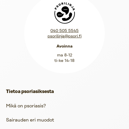
Psorilinja
040 505 5545
psorilinja@psori.fi
Avoinna
ma 8-12
ti-ke 14-18
Tietoa psoriasiksesta
Mikä on psoriasis?
Sairauden eri muodot