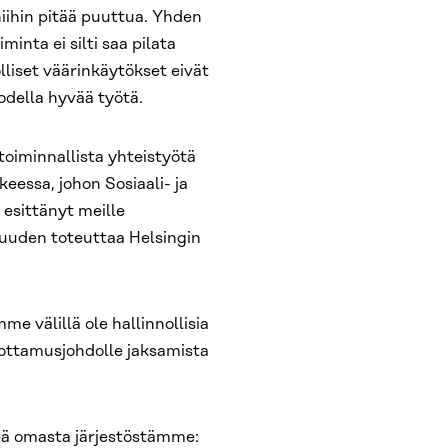
niihin pitää puuttua. Yhden
inta ei silti saa pilata
liset väärinkäytökset eivät
todella hyvää työtä.
oiminnallista yhteistyötä
eessa, johon Sosiaali- ja
 esittänyt meille
uuden toteuttaa Helsingin
mme välillä ole hallinnollisia
uottamusjohdolle jaksamista
läpä omasta järjestöstämme: