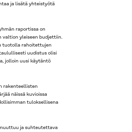
taa ja lisätä yhteistyötä
ryhmän raportissa on
n valtion yleiseen budjettiin.
n tuotolla rahoitettujen
ulullisesti uudistus olisi
, jolloin uusi käytäntö
n rakenteellisten
ärjää näissä kuvioissa
ollisimman tuloksellisena
 muuttuu ja suhteutettava