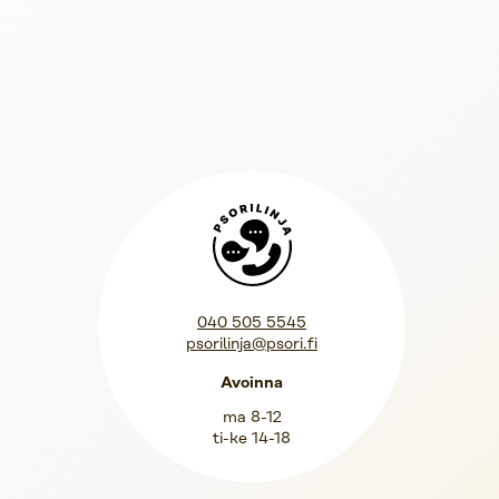
Psorilinja
040 505 5545
psorilinja@psori.fi
Avoinna
ma 8-12
ti-ke 14-18