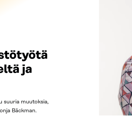
estötyötä
ltä ja
uu suuria muutoksia,
 Sonja Bäckman.