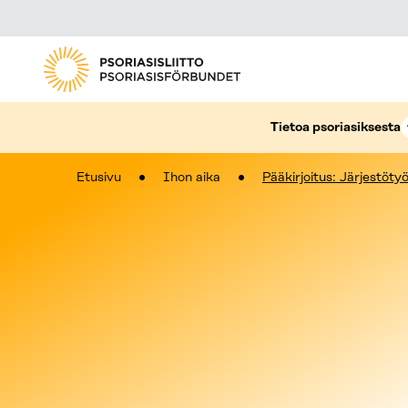
Tietoa psoriasiksesta
Etusivu
Ihon aika
Pääkirjoitus: Järjestöt