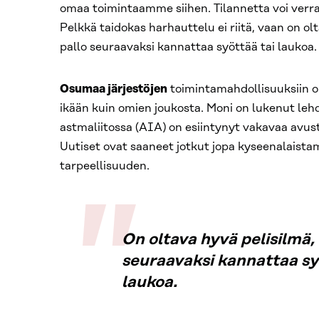
omaa toimintaamme siihen. Tilannetta voi verra
Pelkkä taidokas harhauttelu ei riitä, vaan on ol
pallo seuraavaksi kannattaa syöttää tai laukoa.
Osumaa järjestöjen
toimintamahdollisuuksiin o
ikään kuin omien joukosta. Moni on lukenut lehdis
astmaliitossa (AIA) on esiintynyt vakavaa avus
Uutiset ovat saaneet jotkut jopa kyseenalaista
tarpeellisuuden.
On oltava hyvä pelisilmä,
seuraavaksi kannattaa sy
laukoa.