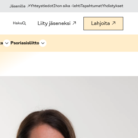
Yhteystiedot
Ihon aika -lehti
Tapahtumat
Yhdistykset
Jäsenille
Liity jäseneksi
Lahjoita
Haku
ta
Psoriasisliitto