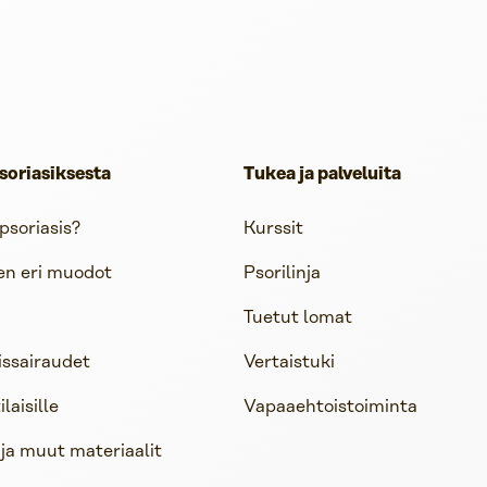
soriasiksesta
Tukea ja palveluita
psoriasis?
Kurssit
en eri muodot
Psorilinja
Tuetut lomat
issairaudet
Vertaistuki
aisille
Vapaaehtoistoiminta
 ja muut materiaalit