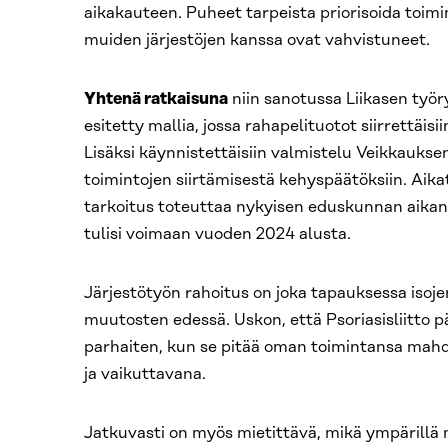
aikakauteen. Puheet tarpeista priorisoida toimin
muiden järjestöjen kanssa ovat vahvistuneet.
Yhtenä ratkaisuna
niin sanotussa Liikasen työ
esitetty mallia, jossa rahapelituotot siirrettäisii
Lisäksi käynnistettäisiin valmistelu Veikkaukse
toimintojen siirtämisestä kehyspäätöksiin. Aikata
tarkoitus toteuttaa nykyisen eduskunnan aikana
tulisi voimaan vuoden 2024 alusta.
Järjestötyön rahoitus on joka tapauksessa isoje
muutosten edessä. Uskon, että Psoriasisliitto p
parhaiten, kun se pitää oman toimintansa mahd
ja vaikuttavana.
Jatkuvasti on myös mietittävä, mikä ympärillä