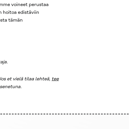
mme voineet perustaa
 hoitoa edistäviin
tosta tämän
aja.
os et vielä tilaa lehteä,
tee
jäsenetuna.