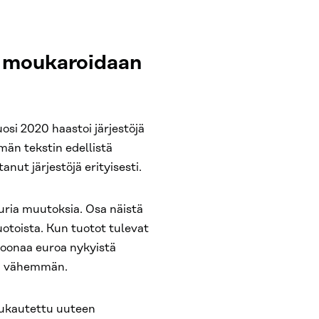
tä moukaroidaan
uosi 2020 haastoi järjestöjä
tämän tekstin edellistä
anut järjestöjä erityisesti.
uria muutoksia. Osa näistä
otoista. Kun tuotot tulevat
joonaa euroa nykyistä
sti vähemmän.
mukautettu uuteen