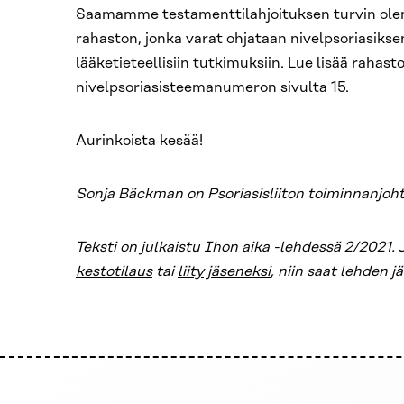
Saamamme testamenttilahjoituksen turvin ole
rahaston, jonka varat ohjataan nivelpsoriasiksen
lääketieteellisiin tutkimuksiin. Lue lisää rahas
nivelpsoriasisteemanumeron sivulta 15.
Aurinkoista kesää!
Sonja Bäckman on Psoriasisliiton toiminnanjoht
Teksti on julkaistu Ihon aika -lehdessä 2/2021. J
kestotilaus
tai
liity jäseneksi
, niin saat lehden 