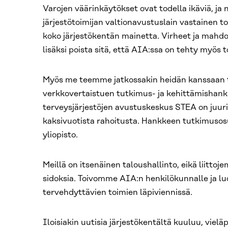
Varojen väärinkäytökset ovat todella ikäviä, ja 
järjestötoimĳan valtionavustuslain vastainen toim
koko järjestökentän mainetta. Virheet ja mahdol
lisäksi poista sitä, että AIA:ssa on tehty myös 
Myös me teemme jatkossakin heidän kanssaan t
verkkovertaistuen tutkimus- ja kehittämishankk
terveysjärjestöjen avustuskeskus STEA on juuri
kaksivuotista rahoitusta. Hankkeen tutkimusos
yliopisto.
Meillä on itsenäinen taloushallinto, eikä liittoje
sidoksia. Toivomme AIA:n henkilökunnalle ja l
tervehdyttävien toimien läpiviennissä.
Iloisiakin uutisia järjestökentältä kuuluu, vie