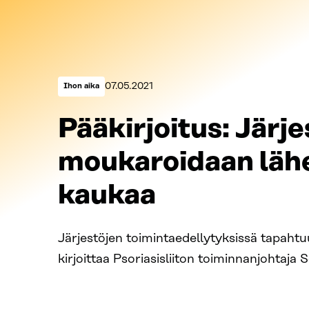
Kategoriat:
Julkaistu:
07.05.2021
Ihon aika
Pääkirjoitus: Järj
moukaroidaan lähe
kaukaa
Järjestöjen toimintaedellytyksissä tapaht
kirjoittaa Psoriasisliiton toiminnanjohtaja