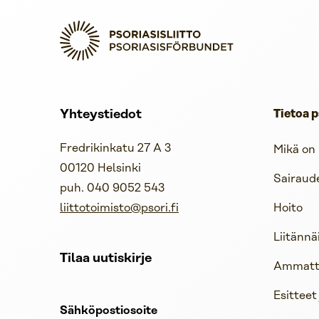
Yhteystiedot
Tietoa p
Fredrikinkatu 27 A 3
Mikä on 
00120 Helsinki
Sairaud
puh. 040 9052 543
liittotoimisto@psori.fi
Hoito
Liitännä
Tilaa uutiskirje
Ammattil
Esitteet
Sähköpostiosoite