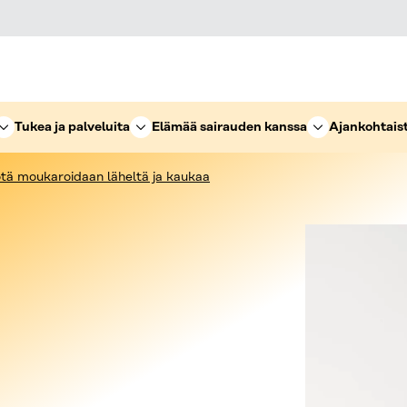
Tukea ja palveluita
Elämää sairauden kanssa
Ajankohtais
yötä moukaroidaan läheltä ja kaukaa