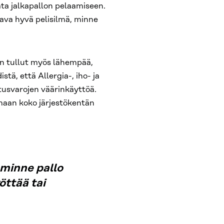
ta jalkapallon pelaamiseen.
tava hyvä pelisilmä, minne
n tullut myös lähempää,
tä, että Allergia-, iho- ja
tusvarojen väärinkäyttöä.
maan koko järjestökentän
 minne pallo
öttää tai