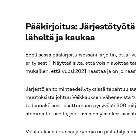
Pääkirjoitus: Järjestötyö
läheltä ja kaukaa
Edellisessä pääkirjoituksessani kirjoitin, että ”v
erityisesti”. Näyttää siltä, että voisin aloittaa 
mukaillen, että vuosi 2021 haastaa ja on jo haast
Järjestöjen toimintaedellytyksissä tapahtuu su
muutoksista johtuu Veikkauksen vähenevistä tu
todennäköisesti asettumaan pysyvästi 300 mil
alemmalle tasolle, jaettavaa on yksinkertaise
Veikkauksen edunsaajaryhmiä on pikkuhiljaa 