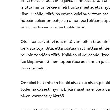
Ehkä heitä ei politiikka jaksa kiinnostaa, kun 
mutta minun tekee mieli huutaa heille, että ny
liian kireälle. Mitä jos emme veisi suorittamist
häpeänsekainen pohjoismainen perfektionistipel
ankaruudessaan omaa luokkaansa.
Olen konservatiivinen, mitä vanhoihin tapoihin t
perustaitoja. Sitä, että osataan rytmittää eli ti
milloin tehdään töitä. Kaikkea ei voi saada. Itse
karkkipäivän. Siihen loppui itseruoskinnan ja 
vuoropuhelu.
Onneksi kuitenkaan kaikki eivät ole aivan poikki
todennäköisesti hyvin. Ehkä maailma ei ole aiv
aivan varmasti yllättää.