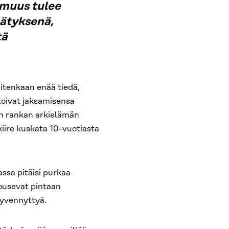
muus tulee
lätyksenä,
tä
uitenkaan enää tiedä,
rtoivat jaksamisensa
än rankan arkielämän
kiire kuskata 10-vuotiasta
ssa pitäisi purkaa
nousevat pintaan
syvennyttyä.