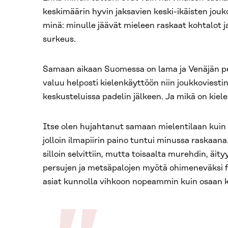
keskimäärin hyvin jaksavien keski-ikäisten jouko
minä: minulle jäävät mieleen raskaat kohtalot ja
surkeus.
Samaan aikaan Suomessa on lama ja Venäjän pe
valuu helposti kielenkäyttöön niin joukkoviesti
keskusteluissa padelin jälkeen. Ja mikä on kiel
Itse olen hujahtanut samaan mielentilaan kuin
jolloin ilmapiirin paino tuntui minussa raskaana.
silloin selvittiin, mutta toisaalta murehdin, äi
persujen ja metsäpalojen myötä ohimeneväksi f
asiat kunnolla vihkoon nopeammin kuin osaan k