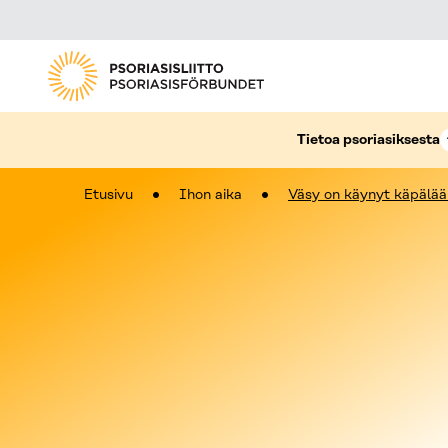
Tietoa psoriasiksesta
Etusivu
Ihon aika
Väsy on käynyt käpälää