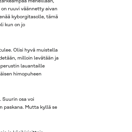
on tärkeämpää meneillään,
t on ruuvi väännetty aivan
a enää kyborgitasolle, tämä
i kun on jo
ulee. Olisi hyvä muistella
edetään, milloin levätään ja
 perustin lauantaille
sisäisen himopuheen
. Suurin osa voi
an paskana. Mutta kyllä se