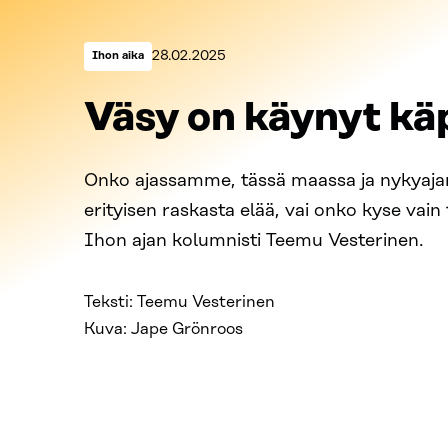
Kategoriat:
Julkaistu:
28.02.2025
Ihon aika
Väsy on käynyt kä
Onko ajassamme, tässä maassa ja nykyajan
erityisen raskasta elää, vai onko kyse vain
Ihon ajan kolumnisti Teemu Vesterinen.
Teksti: Teemu Vesterinen
Kuva: Jape Grönroos