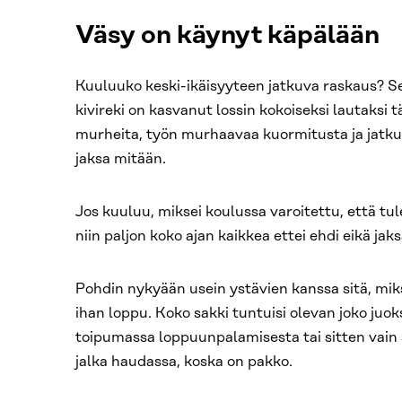
Väsy on käynyt käpälään
Kuuluuko keski-ikäisyyteen jatkuva raskaus? S
kivireki on kasvanut lossin kokoiseksi lautaksi
murheita, työn murhaavaa kuormitusta ja jatkuv
jaksa mitään.
Jos kuuluu, miksei koulussa varoitettu, että tul
niin paljon koko ajan kaikkea ettei ehdi eikä jak
Pohdin nykyään usein ystävien kanssa sitä, mik
ihan loppu. Koko sakki tuntuisi olevan joko juo
toipumassa loppuunpalamisesta tai sitten vain 
jalka haudassa, koska on pakko.