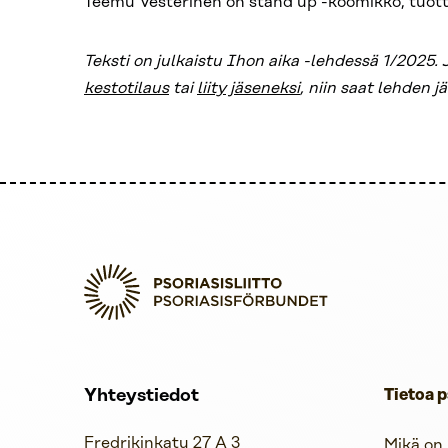
Teemu Vesterinen on stand up -koomikko, tuottaja
Teksti on julkaistu Ihon aika -lehdessä 1/2025. J
kestotilaus
tai
liity jäseneksi
, niin saat lehden 
Yhteystiedot
Tietoa p
Fredrikinkatu 27 A 3
Mikä on 