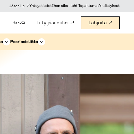
Yhteystiedot
Ihon aika -lehti
Tapahtumat
Yhdistykset
Jäsenille
Liity jäseneksi
Lahjoita
Haku
ta
Psoriasisliitto