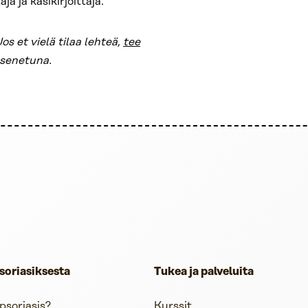
 ja käsikirjoittaja.
os et vielä tilaa lehteä,
tee
jäsenetuna.
soriasiksesta
Tukea ja palveluita
psoriasis?
Kurssit