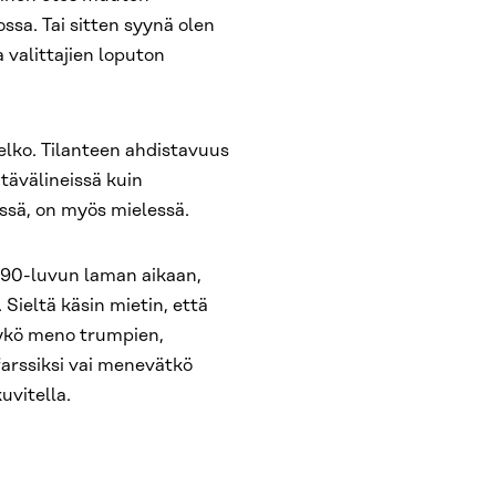
ssa. Tai sitten syynä olen
 valittajien loputon
lko. Tilanteen ahdistavuus
ntävälineissä kuin
essä, on myös mielessä.
 90-luvun laman aikaan,
 Sieltä käsin mietin, että
tyykö meno trumpien,
arssiksi vai menevätkö
uvitella.