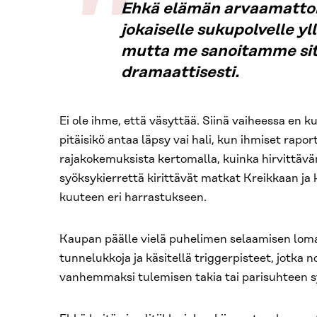
Ehkä elämän arvaamatto
jokaiselle sukupolvelle yl
mutta me sanoitamme si
dramaattisesti.
Ei ole ihme, että väsyttää. Siinä vaiheessa en k
pitäisikö antaa läpsy vai hali, kun ihmiset rapo
rajakokemuksista kertomalla, kuinka hirvittäv
syöksykierrettä kirittävät matkat Kreikkaan ja 
kuuteen eri harrastukseen.
Kaupan päälle vielä puhelimen selaamisen loma
tunnelukkoja ja käsitellä triggerpisteet, jotka 
vanhemmaksi tulemisen takia tai parisuhteen 