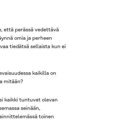
e, että perässä vedettävä
 täynnä omia ja perheen
aa tiedätsä sellaista kun ei
evaisuudessa kaikilla on
sa mitään?
si kaikki tuntuvat olevan
ksemassa seinään,
sinnittelemässä toinen