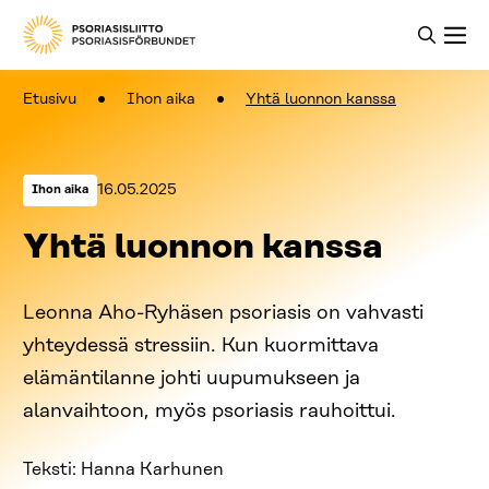
Etusivu
Ihon aika
Yhtä luonnon kanssa
Kategoriat:
Julkaistu:
16.05.2025
Ihon aika
Yhtä luonnon kanssa
Leonna Aho-Ryhäsen psoriasis on vahvasti
yhteydessä stressiin. Kun kuormittava
elämäntilanne johti uupumukseen ja
alanvaihtoon, myös psoriasis rauhoittui.
Teksti: Hanna Karhunen