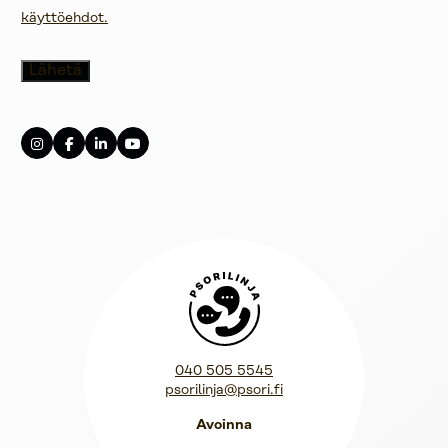
käyttöehdot.
Psorilinja
040 505 5545
psorilinja@psori.fi
Avoinna