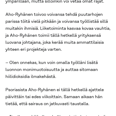
ympärillään, mutta silloinkin voi vetää omat rajat.
Aho-Ryhänen toivoo voivansa tehdä puutarhojen
parissa töitä vielä pitkään ja voivansa työllistää sillä
muitakin ihmisiä. Liiketoiminta kasvaa kovaa vauhtia,
ja Aho-Ryhänen toimii tällä hetkellä yrityksensä
luovana johtajana, joka kerää muita ammattilaisia
yhteen eri projekteja varten.
– Olen onnekas, kun voin omalla työlläni lisätä
luonnon monimuotoisuutta ja auttaa sitomaan
hiilidioksidia ilmakehästä.
Psoriasista Aho-Ryhänen ei tällä hetkellä ajattele
päivittäin tai edes viikoittain. Samaan aikaan hän
tietää, että sairaus on jatkuvasti taustalla.