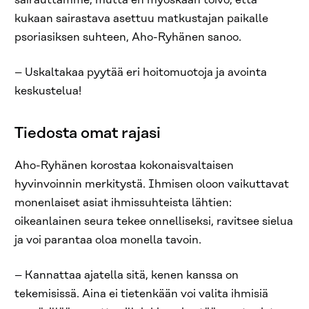
sairauttamme, mutta en myöskään toivo, että
kukaan sairastava asettuu matkustajan paikalle
psoriasiksen suhteen, Aho-Ryhänen sanoo.
– Uskaltakaa pyytää eri hoitomuotoja ja avointa
keskustelua!
Tiedosta omat rajasi
Aho-Ryhänen korostaa kokonaisvaltaisen
hyvinvoinnin merkitystä. Ihmisen oloon vaikuttavat
monenlaiset asiat ihmissuhteista lähtien:
oikeanlainen seura tekee onnelliseksi, ravitsee sielua
ja voi parantaa oloa monella tavoin.
– Kannattaa ajatella sitä, kenen kanssa on
tekemisissä. Aina ei tietenkään voi valita ihmisiä