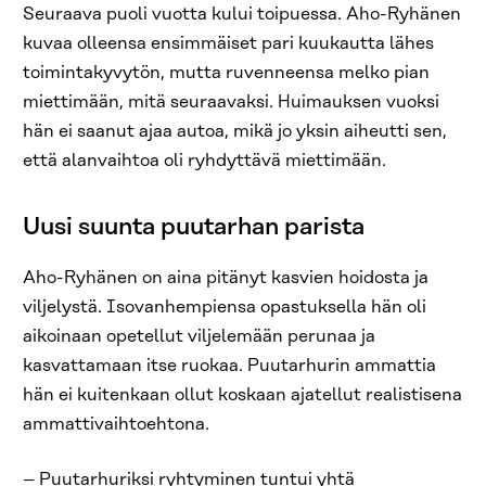
Seuraava puoli vuotta kului toipuessa. Aho-Ryhänen
kuvaa olleensa ensimmäiset pari kuukautta lähes
toimintakyvytön, mutta ruvenneensa melko pian
miettimään, mitä seuraavaksi. Huimauksen vuoksi
hän ei saanut ajaa autoa, mikä jo yksin aiheutti sen,
että alanvaihtoa oli ryhdyttävä miettimään.
Uusi suunta puutarhan parista
Aho-Ryhänen on aina pitänyt kasvien hoidosta ja
viljelystä. Isovanhempiensa opastuksella hän oli
aikoinaan opetellut viljelemään perunaa ja
kasvattamaan itse ruokaa. Puutarhurin ammattia
hän ei kuitenkaan ollut koskaan ajatellut realistisena
ammattivaihtoehtona.
– Puutarhuriksi ryhtyminen tuntui yhtä