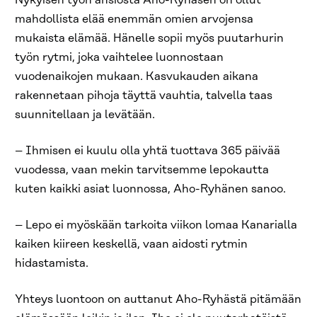
Nykyisen työn ansiosta Aho-Ryhäsen on ollut
mahdollista elää enemmän omien arvojensa
mukaista elämää. Hänelle sopii myös puutarhurin
työn rytmi, joka vaihtelee luonnostaan
vuodenaikojen mukaan. Kasvukauden aikana
rakennetaan pihoja täyttä vauhtia, talvella taas
suunnitellaan ja levätään.
– Ihmisen ei kuulu olla yhtä tuottava 365 päivää
vuodessa, vaan mekin tarvitsemme lepokautta
kuten kaikki asiat luonnossa, Aho-Ryhänen sanoo.
– Lepo ei myöskään tarkoita viikon lomaa Kanarialla
kaiken kiireen keskellä, vaan aidosti rytmin
hidastamista.
Yhteys luontoon on auttanut Aho-Ryhästä pitämään