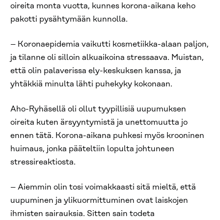
oireita monta vuotta, kunnes korona-aikana keho
pakotti pysähtymään kunnolla.
– Koronaepidemia vaikutti kosmetiikka-alaan paljon,
ja tilanne oli silloin alkuaikoina stressaava. Muistan,
että olin palaverissa ely-keskuksen kanssa, ja
yhtäkkiä minulta lähti puhekyky kokonaan.
Aho-Ryhäsellä oli ollut tyypillisiä uupumuksen
oireita kuten ärsyyntymistä ja unettomuutta jo
ennen tätä. Korona-aikana puhkesi myös krooninen
huimaus, jonka pääteltiin lopulta johtuneen
stressireaktiosta.
– Aiemmin olin tosi voimakkaasti sitä mieltä, että
uupuminen ja ylikuormittuminen ovat laiskojen
ihmisten sairauksia. Sitten sain todeta