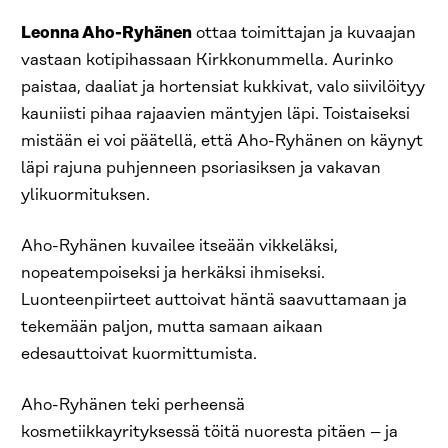
Leonna Aho-Ryhänen
ottaa toimittajan ja kuvaajan
vastaan kotipihassaan Kirkkonummella. Aurinko
paistaa, daaliat ja hortensiat kukkivat, valo siivilöityy
kauniisti pihaa rajaavien mäntyjen läpi. Toistaiseksi
mistään ei voi päätellä, että Aho-Ryhänen on käynyt
läpi rajuna puhjenneen psoriasiksen ja vakavan
ylikuormituksen.
Aho-Ryhänen kuvailee itseään vikkeläksi,
nopeatempoiseksi ja herkäksi ihmiseksi.
Luonteenpiirteet auttoivat häntä saavuttamaan ja
tekemään paljon, mutta samaan aikaan
edesauttoivat kuormittumista.
Aho-Ryhänen teki perheensä
kosmetiikkayrityksessä töitä nuoresta pitäen – ja