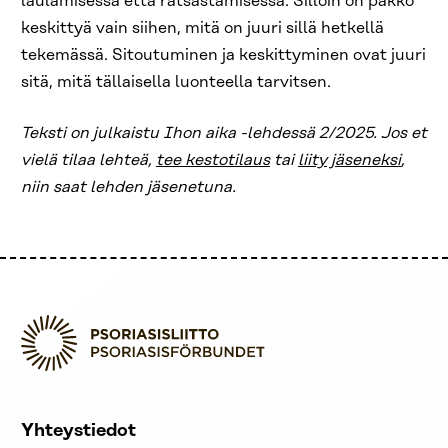
laulamisessa että ratsastamisessa. Silloin on pakko
keskittyä vain siihen, mitä on juuri sillä hetkellä
tekemässä. Sitoutuminen ja keskittyminen ovat juuri
sitä, mitä tällaisella luonteella tarvitsen.
Teksti on julkaistu Ihon aika -lehdessä 2/2025. Jos et
vielä tilaa lehteä,
tee kestotilaus
tai
liity jäseneksi
,
niin saat lehden jäsenetuna.
Yhteystiedot