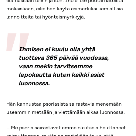
elämässään leikin ja ilon. Iho ei ole puutarhatöistä
moksiskaan, eikä hän käytä esimerkiksi kemiallisia
lannoitteita tai hyönteismyrkkyjä.
Ihmisen ei kuulu olla yhtä
tuottava 365 päivää vuodessa,
vaan mekin tarvitsemme
lepokautta kuten kaikki asiat
luonnossa.
Hän kannustaa psoriasista sairastavia menemään
useammin metsään ja viettämään aikaa luonnossa.
– Me psoria sairastavat emme ole itse aiheuttaneet