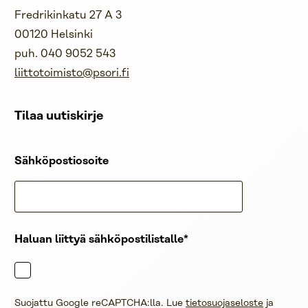
Fredrikinkatu 27 A 3
00120 Helsinki
puh. 040 9052 543
liittotoimisto@psori.fi
Tilaa uutiskirje
Sähköpostiosoite
Haluan liittyä sähköpostilistalle
Suojattu Google reCAPTCHA:lla. Lue
tietosuojaseloste
ja