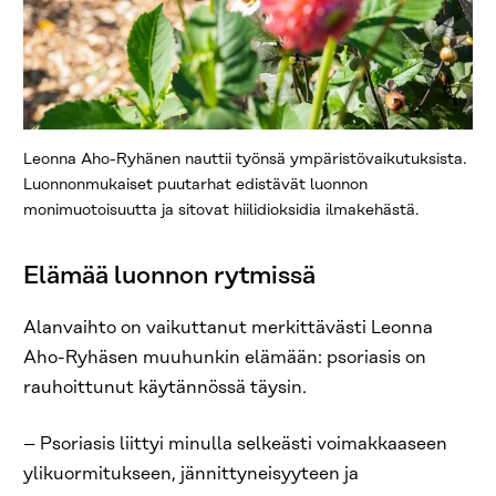
Leonna Aho-Ryhänen nauttii työnsä ympäristövaikutuksista.
Luonnonmukaiset puutarhat edistävät luonnon
monimuotoisuutta ja sitovat hiilidioksidia ilmakehästä.
Elämää luonnon rytmissä
Alanvaihto on vaikuttanut merkittävästi Leonna
Aho-Ryhäsen muuhunkin elämään: psoriasis on
rauhoittunut käytännössä täysin.
– Psoriasis liittyi minulla selkeästi voimakkaaseen
ylikuormitukseen, jännittyneisyyteen ja