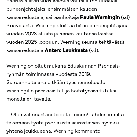
Psoriasisliiton vuosikokous valitsi liiton uudeksi
puheenjohtajaksi ensimmäisen kauden
kansanedustaja, sairaanhoitaja
Paula Werningin
(sd)
Kouvolasta. Werning aloittaa liiton puheenjohtajana
vuoden 2023 alusta ja hänen kautensa kestää
vuoden 2025 loppuun. Werning seuraa tehtävässä
kansanedustaja
Antero Laukkasta
(kd).
Werning on ollut mukana Eduskunnan Psoriasis-
ryhmän toiminnassa vuodesta 2019.
Sairaanhoitajana pitkään työskennelleelle
Werningille psoriasis tuli jo hoitotyössä tutuksi
monella eri tavalla.
– Olen valinnastani todella iloinen! Lähden innolla
tekemään työtä psoriasista sairastavien hyväksi
yhtenä joukkueena, Werning kommentoi.