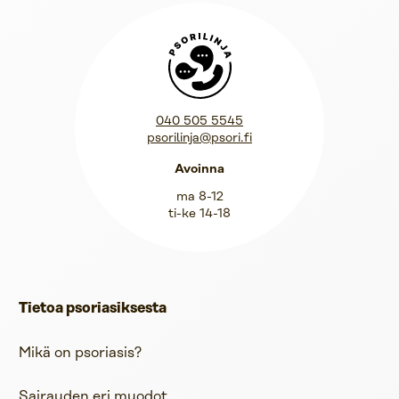
Psorilinja
040 505 5545
psorilinja@psori.fi
Avoinna
ma 8-12
ti-ke 14-18
Tietoa psoriasiksesta
Mikä on psoriasis?
Sairauden eri muodot