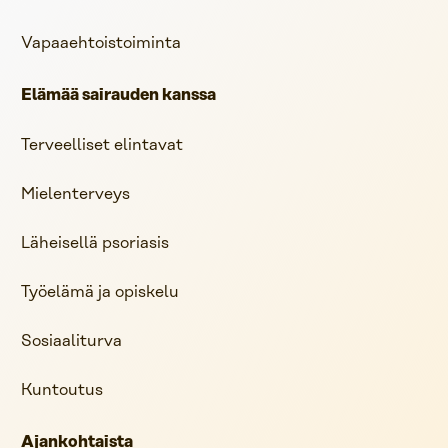
Vapaaehtoistoiminta
Elämää sairauden kanssa
Terveelliset elintavat
Mielenterveys
Läheisellä psoriasis
Työelämä ja opiskelu
Sosiaaliturva
Kuntoutus
Ajankohtaista