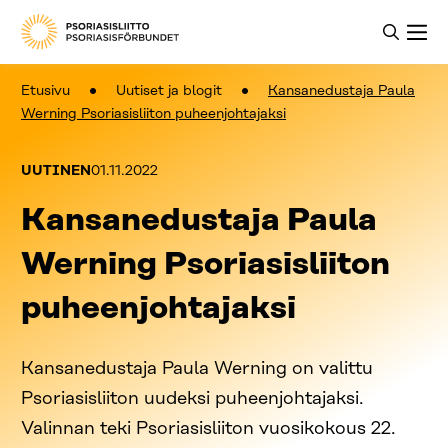
Etusivu
Uutiset ja blogit
Kansanedustaja Paula
Werning Psoriasisliiton puheenjohtajaksi
Kategoriat:
Julkaistu:
UUTINEN
01.11.2022
Kansanedustaja Paula
Werning Psoriasisliiton
puheenjohtajaksi
Kansanedustaja Paula Werning on valittu
Psoriasisliiton uudeksi puheenjohtajaksi.
Valinnan teki Psoriasisliiton vuosikokous 22.