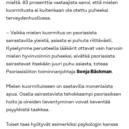
mieltä. 83 prosenttia vastaajista sanoi, että mielen
kuormitusta ei kuitenkaan ole otettu puheeksi
terveydenhuollossa.
– Vaikka mielen kuormitus on psoriasista
sairastavilla yleistä, asiasta ei puhuta riittävästi.
Kyselymme perusteella lääkärit ottavat vain harvoin
mielen hyvinvoinnin puheeksi, eivätkä psoriasista
sairastavat itsekään juuri puhu asiasta, toteaa
Psoriasisliiton toiminnanjohtaja
Sonja Bäckman
.
Mielen kuormitukseen on saatavilla monenlaista
apua. Osalla sairastavista tehokkaampi psoriasiksen
hoito ja oireiden lieventyminen voivat keventää
psyykkistä taakkaa.
Toiset taas hyötyvät esimerkiksi psykologin kanssa