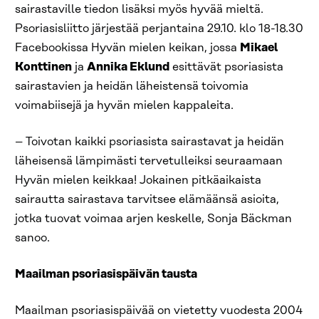
sairastaville tiedon lisäksi myös hyvää mieltä.
Psoriasisliitto järjestää perjantaina 29.10. klo 18-18.30
Facebookissa Hyvän mielen keikan, jossa
Mikael
Konttinen
ja
Annika Eklund
esittävät psoriasista
sairastavien ja heidän läheistensä toivomia
voimabiisejä ja hyvän mielen kappaleita.
– Toivotan kaikki psoriasista sairastavat ja heidän
läheisensä lämpimästi tervetulleiksi seuraamaan
Hyvän mielen keikkaa! Jokainen pitkäaikaista
sairautta sairastava tarvitsee elämäänsä asioita,
jotka tuovat voimaa arjen keskelle, Sonja Bäckman
sanoo.
Maailman psoriasispäivän tausta
Maailman psoriasispäivää on vietetty vuodesta 2004