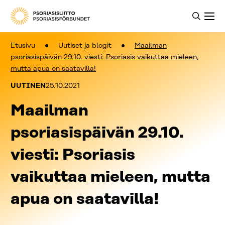
Etusivu
Uutiset ja blogit
Maailman
psoriasispäivän 29.10. viesti: Psoriasis vaikuttaa mieleen,
mutta apua on saatavilla!
Kategoriat:
Julkaistu:
UUTINEN
25.10.2021
Maailman
psoriasispäivän 29.10.
viesti: Psoriasis
vaikuttaa mieleen, mutta
apua on saatavilla!