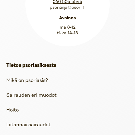
Psorilinja
040 505 5545
psorilinja@psori.fi
Avoinna
ma 8-12
ti-ke 14-18
Tietoa psoriasiksesta
Mikä on psoriasis?
Sairauden eri muodot
Hoito
Liitännäissairaudet