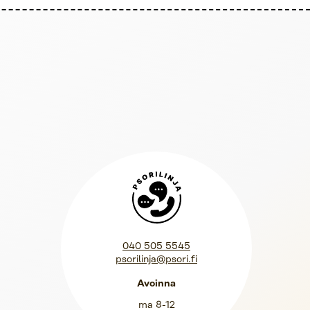
Psorilinja
040 505 5545
psorilinja@psori.fi
Avoinna
ma 8-12