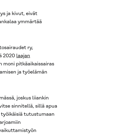
s ja kivut, eivät
 hankalaa ymmärtää
stosairaudet ry,
llä 2020
laajan
 moni pitkäaikaissairas
stamisen ja työelämän
mässä, joskus liiankin
itse sinnitellä, sillä apua
a työikäisiä tutustumaan
tarjoamiin
 vaikuttamistyön