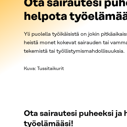
Ota sairautesi puh
helpota työelämää
Yli puolella työikäisistä on jokin pitkäaikai
heistä monet kokevat sairauden tai vamm
tekemistä tai työllistymismahdollisuuksia.
Kuva: Tussitaikurit
Ota sairautesi puheeksi ja 
työelämääsi!