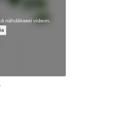
tä nähdäksesi videon.
ia
.