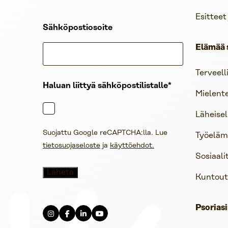
Esitteet
Sähköpostiosoite
Elämää 
Terveell
Haluan liittyä sähköpostilistalle
Mielent
Läheisel
Suojattu Google reCAPTCHA:lla. Lue
Työelämä
tietosuojaseloste
ja
käyttöehdot.
Sosiaali
Kuntout
Psoriasi