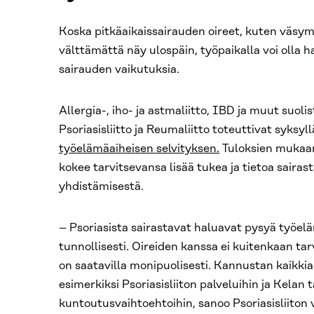
Koska pitkäaikaissairauden oireet, kuten väsymy
välttämättä näy ulospäin, työpaikalla voi olla
sairauden vaikutuksia.
Allergia-, iho- ja astmaliitto, IBD ja muut suoli
Psoriasisliitto ja Reumaliitto toteuttivat syksy
työelämäaiheisen selvityksen.
Tuloksien mukaan
kokee tarvitsevansa lisää tukea ja tietoa saira
yhdistämisestä.
– Psoriasista sairastavat haluavat pysyä työelä
tunnollisesti. Oireiden kanssa ei kuitenkaan tarv
on saatavilla monipuolisesti. Kannustan kaikki
esimerkiksi Psoriasisliiton palveluihin ja Kelan 
kuntoutusvaihtoehtoihin, sanoo Psoriasisliiton