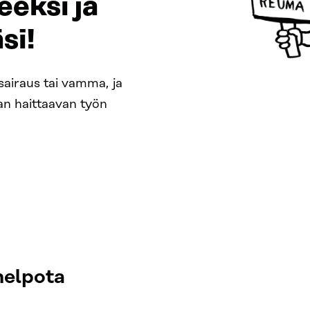
eeksi ja
si!
ssairaus tai vamma, ja
an haittaavan työn
helpota