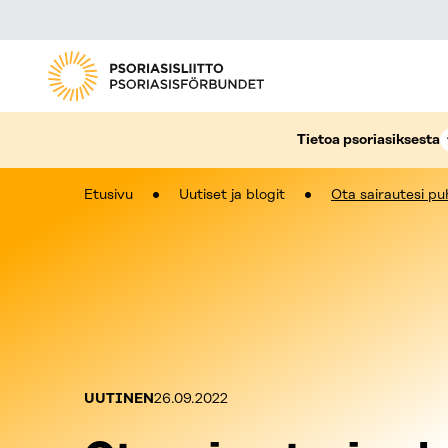
Tietoa psoriasiksesta
Etusivu
Uutiset ja blogit
Ota sairautesi pu
Kategoriat:
Julkaistu:
UUTINEN
26.09.2022