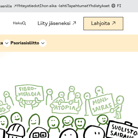
Yhteystiedot
Ihon aika -lehti
Tapahtumat
Yhdistykset
FI
senille
KIELIVALITS
Liity jäseneksi
Lahjoita
Haku
ta
Psoriasisliitto