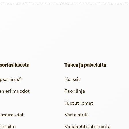
soriasiksesta
Tukea ja palveluita
psoriasis?
Kurssit
en eri muodot
Psorilinja
Tuetut lomat
issairaudet
Vertaistuki
aisille
Vapaaehtoistoiminta