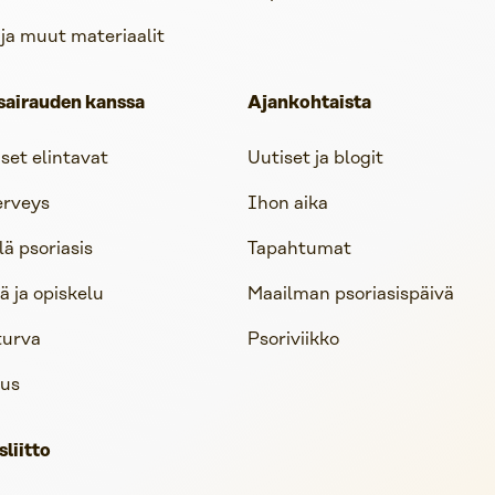
 ja muut materiaalit
sairauden kanssa
Ajankohtaista
iset elintavat
Uutiset ja blogit
erveys
Ihon aika
lä psoriasis
Tapahtumat
 ja opiskelu
Maailman psoriasispäivä
turva
Psoriviikko
us
sliitto