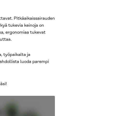
tavat. Pitkäaikaissairauden
ykyä tukevia keinoja on
ika, ergonomiaa tukevat
auttaa.
, työpaikalta ja
 mahdollista luoda parempi
äsi!