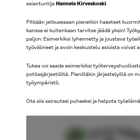
asiantuntija
Hannele Kirveskoski
.
Pitkään jatkuessaan pienetkin haasteet kuormit
kanssa ei kuitenkaan tarvitse jäädä yksin! Työk
paljon: Esimerkiksi lyhennetty ja joustava työa
työvälineet ja avoin keskustelu asioista voivat 
Tukea voi saada esimerkiksi työterveyshuollosta
potilasjärjestöiltä. Pienilläkin järjestelyillä on
työympäristö.
Ota siis sairautesi puheeksi ja helpota työelämä