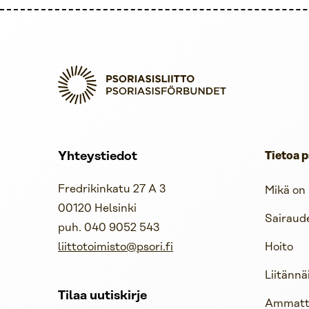
Yhteystiedot
Tietoa p
Fredrikinkatu 27 A 3
Mikä on 
00120 Helsinki
Sairaud
puh. 040 9052 543
liittotoimisto@psori.fi
Hoito
Liitännä
Tilaa uutiskirje
Ammattil