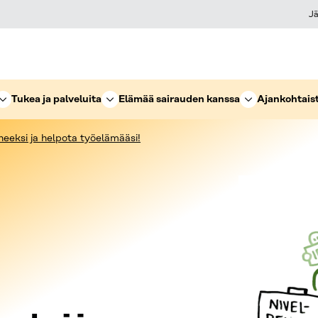
Jä
Tukea ja palveluita
Elämää sairauden kanssa
Ajankohtais
heeksi ja helpota työelämääsi!