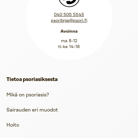
Psorilinja
040 505 5545
psorilinja@psori.fi
Avoinna
ma 8-12
ti-ke 14-18
Tietoa psoriasiksesta
Mikä on psoriasis?
Sairauden eri muodot
Hoito