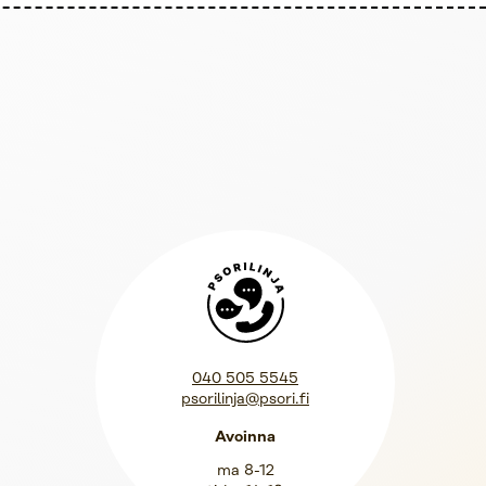
Psorilinja
040 505 5545
psorilinja@psori.fi
Avoinna
ma 8-12