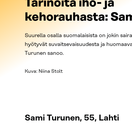
Tarinoita iho- ja
kehorauhasta: Sa
Suurella osalla suomalaisista on jokin sairau
hyötyvät suvaitsevaisuudesta ja huomaav
Turunen sanoo.
Kuva: Niina Stolt
Sami Turunen, 55, Lahti