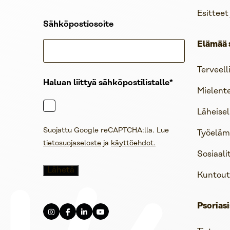
Esitteet
Sähköpostiosoite
Elämää 
Terveell
Haluan liittyä sähköpostilistalle
Mielent
Läheisel
Suojattu Google reCAPTCHA:lla. Lue
Työelämä
tietosuojaseloste
ja
käyttöehdot.
Sosiaali
Kuntout
Psoriasi