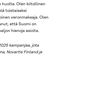
 huolta. Olen kiitollinen
lä toistaiseksi
iloinen veronmaksaja. Olen
tanut, että Suomi on
aljon hienoja asioita.
2025 kampanjaa, jota
a, Novartis Finland ja