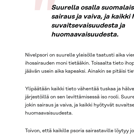
Suurella osalla suomalaisi
sairaus ja vaiva, ja kaikki
suvaitsevaisuudesta ja
huomaavaisuudesta.
Nivelpsori on suurelle yleisölle taatusti aika vie
ihosairauden moni tietääkin. Toisaalta tieto iho
jäävän usein aika kapeaksi. Ainakin se pitäisi tie
Ylipäätään kaikki tieto vähentää tuskaa ja hälv
järjestöillä on sen levittämisessä iso rooli. Suur
jokin sairaus ja vaiva, ja kaikki hyötyvät suvait
huomaavaisuudesta.
Toivon, että kaikille psoria sairastaville löytyy 