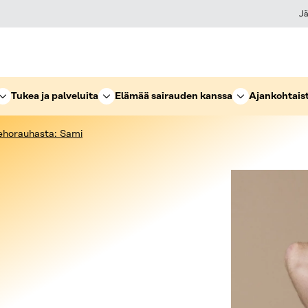
Jä
Tukea ja palveluita
Elämää sairauden kanssa
Ajankohtais
 kehorauhasta: Sami