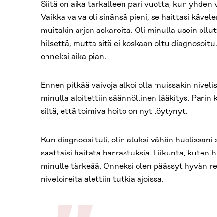
Siitä on aika tarkalleen pari vuotta, kun yhden 
Vaikka vaiva oli sinänsä pieni, se haittasi kävel
muitakin arjen askareita. Oli minulla usein ollu
hilsettä, mutta sitä ei koskaan oltu diagnosoitu.
onneksi aika pian.
Ennen pitkää vaivoja alkoi olla muissakin niveliss
minulla aloitettiin säännöllinen lääkitys. Parin 
siltä, että toimiva hoito on nyt löytynyt.
Kun diagnoosi tuli, olin aluksi vähän huolissani s
saattaisi haitata harrastuksia. Liikunta, kuten h
minulle tärkeää. Onneksi olen päässyt hyvän re
niveloireita alettiin tutkia ajoissa.