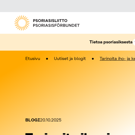
Tietoa psoriasiksesta
Etusivu
Uutiset ja blogit
Tarinoita iho- ja
Kategoriat:
Julkaistu:
BLOGI
20.10.2025