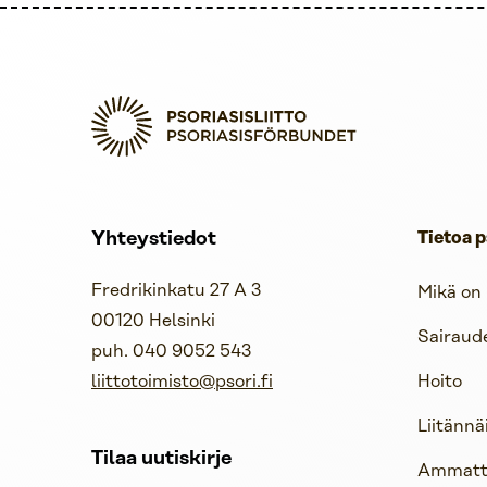
Yhteystiedot
Tietoa p
Fredrikinkatu 27 A 3
Mikä on 
00120 Helsinki
Sairaud
puh. 040 9052 543
liittotoimisto@psori.fi
Hoito
Liitännä
Tilaa uutiskirje
Ammattil