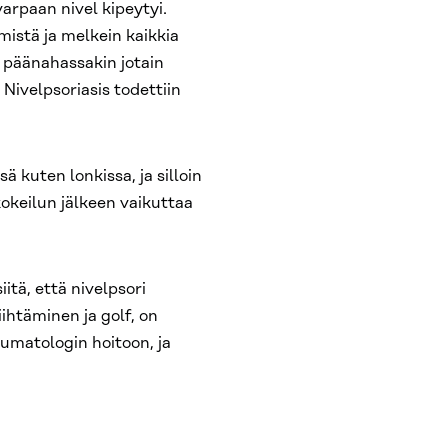
varpaan nivel kipeytyi.
emistä ja melkein kaikkia
t päänahassakin jotain
 Nivelpsoriasis todettiin
ä kuten lonkissa, ja silloin
kokeilun jälkeen vaikuttaa
iitä, että nivelpsori
iihtäminen ja golf, on
umatologin hoitoon, ja