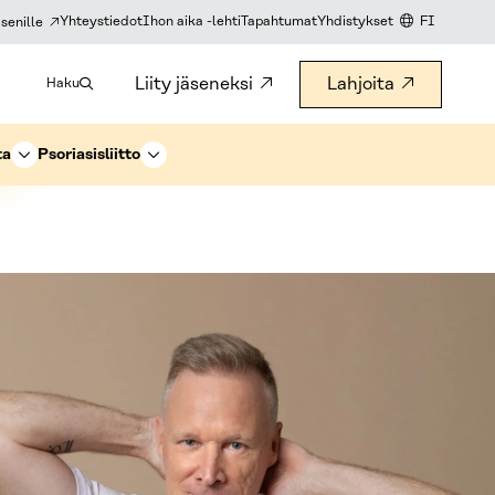
Yhteystiedot
Ihon aika -lehti
Tapahtumat
Yhdistykset
FI
senille
KIELIVALITS
Liity jäseneksi
Lahjoita
Haku
ta
Psoriasisliitto