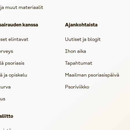
 ja muut materiaalit
sairauden kanssa
Ajankohtaista
iset elintavat
Uutiset ja blogit
erveys
Ihon aika
lä psoriasis
Tapahtumat
 ja opiskelu
Maailman psoriasispäivä
turva
Psoriviikko
us
sliitto