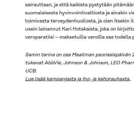
sairauttaan, ja että kaikista pystytään pitämään
suomalaisesta hyvinvointivaltiosta ja ainakin vie
toimivasta terveydenhuollosta, ja olen itsekin 
usein lainannut Kari Hotakaista, joka on kirjoit
veroparatiisi – maksetuilla veroilla saa todella p
Samin tarina on osa Maailman psoriasispäivän 
tukevat AbbVie, Johnson & Johnson, LEO Pharm
UCB.
Lue lisää kampanjasta ja iho- ja kehorauhasta.