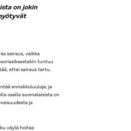
sta on jokin
 hyötyvät
ras sairaus, vaikka
psoriasiksestakin tuntuu
tää, ettei sairaus tartu.
entää ennakkoluuloja, ja
ella osalla suomalaisista on
sevaisuudesta ja
joku väylä hoitaa