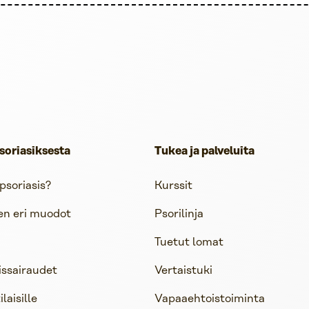
soriasiksesta
Tukea ja palveluita
psoriasis?
Kurssit
en eri muodot
Psorilinja
Tuetut lomat
issairaudet
Vertaistuki
aisille
Vapaaehtoistoiminta