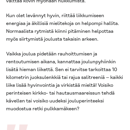
välttää kovin myöhään nukkumista.
Kun olet levännyt hyvin, riittää liikkumiseen
energiaa ja äkillisiä mielitekoja on helpompi hallita.
Normaalista rytmistä kiinni pitäminen helpottaa
myös siirtymistä joulusta takaisin arkeen.
Vaikka joulua pidetään rauhoittumisen ja
rentoutumisen aikana, kannattaa joulunpyhiinkin
lisätä hieman liikettä. Sen ei tarvitse tarkoittaa 10
kilometrin juoksulenkkiä tai rajua salitreeniä – kaikki
liike lisää hyvinvointia ja virkistää mieltä! Voisiko
perinteisen kirkko- tai hautausmaareissun tehdä
kävellen tai voisiko uudeksi jouluperinteeksi
muodostua retki pulkkamäkeen?