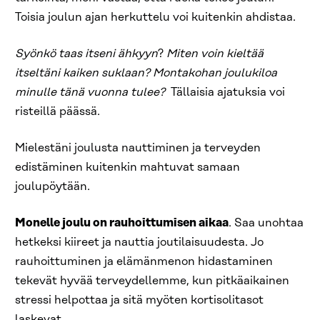
Toisia joulun ajan herkuttelu voi kuitenkin ahdistaa.
Syönkö taas itseni ähkyyn
?
Miten voin kieltää
itseltäni kaiken suklaan?
Montakohan joulukiloa
minulle tänä vuonna tulee?
Tällaisia ajatuksia voi
risteillä päässä.
Mielestäni joulusta nauttiminen ja terveyden
edistäminen kuitenkin mahtuvat samaan
joulupöytään.
Monelle joulu on rauhoittumisen aikaa
. Saa unohtaa
hetkeksi kiireet ja nauttia joutilaisuudesta. Jo
rauhoittuminen ja elämänmenon hidastaminen
tekevät hyvää terveydellemme, kun pitkäaikainen
stressi helpottaa ja sitä myöten kortisolitasot
laskevat.