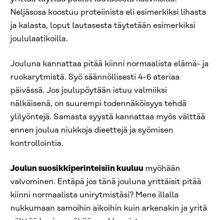
Neljäsosa koostuu proteiinista eli esimerkiksi lihasta
ja kalasta, loput lautasesta täytetään esimerkiksi
joululaatikoilla.
Jouluna kannattaa pitää kiinni normaalista elämä- ja
ruokarytmistä. Syö säännöllisesti 4-6 ateriaa
päivässä. Jos joulupöytään istuu valmiiksi
nälkäisenä, on suurempi todennäköisyys tehdä
ylilyöntejä. Samasta syystä kannattaa myös välttää
ennen joulua niukkoja dieettejä ja syömisen
kontrollointia.
Joulun suosikkiperinteisiin kuuluu
myöhään
valvominen. Entäpä jos tänä jouluna yrittäisit pitää
kiinni normaalista unirytmistäsi? Mene illalla
nukkumaan samoihin aikoihin kuin arkenakin ja yritä