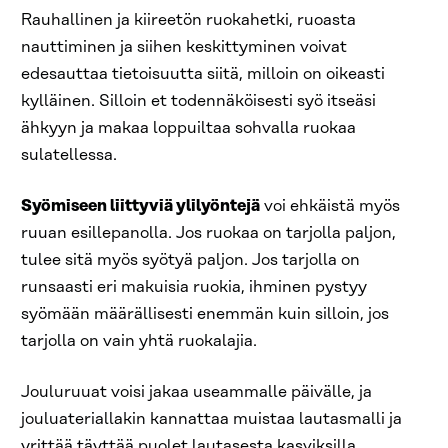
Rauhallinen ja kiireetön ruokahetki, ruoasta
nauttiminen ja siihen keskittyminen voivat
edesauttaa tietoisuutta siitä, milloin on oikeasti
kylläinen. Silloin et todennäköisesti syö itseäsi
ähkyyn ja makaa loppuiltaa sohvalla ruokaa
sulatellessa.
Syömiseen liittyviä ylilyöntejä
voi ehkäistä myös
ruuan esillepanolla. Jos ruokaa on tarjolla paljon,
tulee sitä myös syötyä paljon. Jos tarjolla on
runsaasti eri makuisia ruokia, ihminen pystyy
syömään määrällisesti enemmän kuin silloin, jos
tarjolla on vain yhtä ruokalajia.
Jouluruuat voisi jakaa useammalle päivälle, ja
jouluateriallakin kannattaa muistaa lautasmalli ja
yrittää täyttää puolet lautasesta kasviksilla.