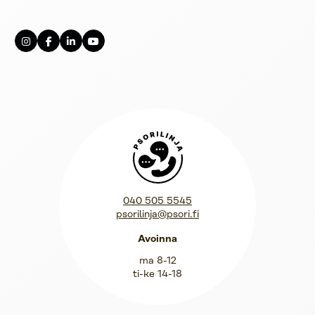
Psorilinja
040 505 5545
psorilinja@psori.fi
Avoinna
ma 8-12
ti-ke 14-18