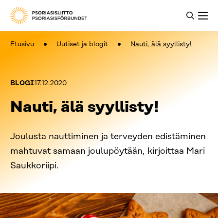
Etusivu
Uutiset ja blogit
Nauti, älä syyllisty!
Kategoriat:
Julkaistu:
BLOGI
17.12.2020
Nauti, älä syyllisty!
Joulusta nauttiminen ja terveyden edistäminen
mahtuvat samaan joulupöytään, kirjoittaa Mari
Saukkoriipi.