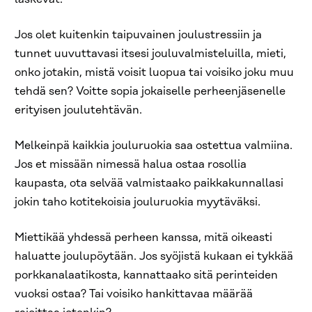
Jos olet kuitenkin taipuvainen joulustressiin ja
tunnet uuvuttavasi itsesi jouluvalmisteluilla, mieti,
onko jotakin, mistä voisit luopua tai voisiko joku muu
tehdä sen? Voitte sopia jokaiselle perheenjäsenelle
erityisen joulutehtävän.
Melkeinpä kaikkia jouluruokia saa ostettua valmiina.
Jos et missään nimessä halua ostaa rosollia
kaupasta, ota selvää valmistaako paikkakunnallasi
jokin taho kotitekoisia jouluruokia myytäväksi.
Miettikää yhdessä perheen kanssa, mitä oikeasti
haluatte joulupöytään. Jos syöjistä kukaan ei tykkää
porkkanalaatikosta, kannattaako sitä perinteiden
vuoksi ostaa? Tai voisiko hankittavaa määrää