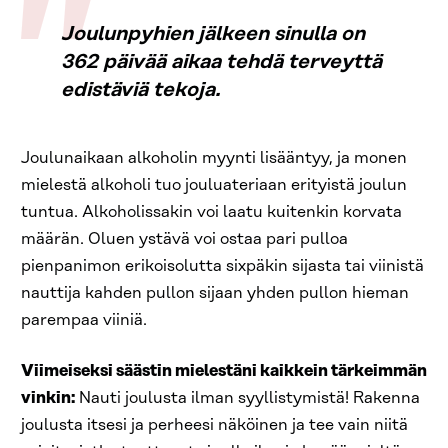
Joulunpyhien jälkeen sinulla on
362 päivää aikaa tehdä terveyttä
edistäviä tekoja.
Joulunaikaan alkoholin myynti lisääntyy, ja monen
mielestä alkoholi tuo jouluateriaan erityistä joulun
tuntua. Alkoholissakin voi laatu kuitenkin korvata
määrän. Oluen ystävä voi ostaa pari pulloa
pienpanimon erikoisolutta sixpäkin sijasta tai viinistä
nauttija kahden pullon sijaan yhden pullon hieman
parempaa viiniä.
Viimeiseksi säästin mielestäni kaikkein tärkeimmän
vinkin:
Nauti joulusta ilman syyllistymistä! Rakenna
joulusta itsesi ja perheesi näköinen ja tee vain niitä