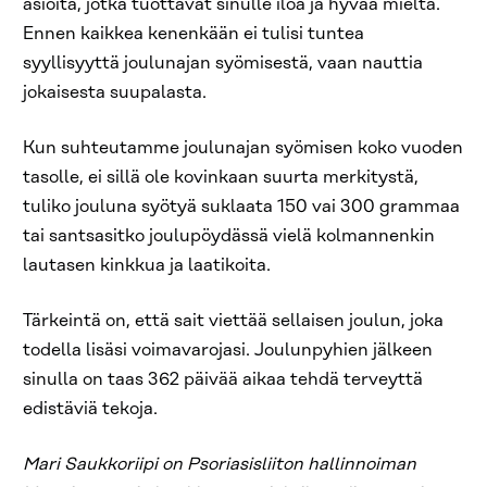
asioita, jotka tuottavat sinulle iloa ja hyvää mieltä.
Ennen kaikkea kenenkään ei tulisi tuntea
syyllisyyttä joulunajan syömisestä, vaan nauttia
jokaisesta suupalasta.
Kun suhteutamme joulunajan syömisen koko vuoden
tasolle, ei sillä ole kovinkaan suurta merkitystä,
tuliko jouluna syötyä suklaata 150 vai 300 grammaa
tai santsasitko joulupöydässä vielä kolmannenkin
lautasen kinkkua ja laatikoita.
Tärkeintä on, että sait viettää sellaisen joulun, joka
todella lisäsi voimavarojasi. Joulunpyhien jälkeen
sinulla on taas 362 päivää aikaa tehdä terveyttä
edistäviä tekoja.
Mari Saukkoriipi on Psoriasisliiton hallinnoiman