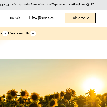
Yhteystiedot
Ihon aika -lehti
Tapahtumat
Yhdistykset
FI
senille
KIELIVALITS
Liity jäseneksi
Lahjoita
Haku
ta
Psoriasisliitto