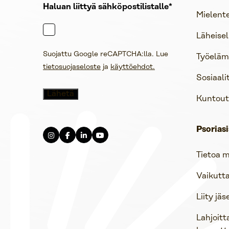
Haluan liittyä sähköpostilistalle
Mielent
Läheisel
Suojattu Google reCAPTCHA:lla. Lue
Työelämä
tietosuojaseloste
ja
käyttöehdot.
Sosiaali
Kuntout
Psoriasi
Tietoa m
Vaikutt
Liity jä
Lahjoitt