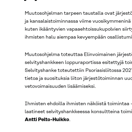
Muutosohjelman tarpeen taustalla ovat järjest
ja kansalaistoiminnassa viime vuosikymmeninä
kuten ikääntyvien vapaaehtoissukupolvien siirt
ihmisten halu aiempaa kevyempään osallistumi
Muutosohjelma toteuttaa Elinvoimainen järjest
selvityshankkeen loppuraportissa esitettyjä t
Selvityshanke toteutettiin Psoriasisliitossa 2021
tietoa ja suosituksia liiton järjestötoiminnan u
vetovoimaisuuden lisäämiseksi.
Ihmisten ehdoilla ihmisten näköistä toimintaa 
laatineet selvityshankkeessa konsultteina toi
Antti Pelto-Huikko
.