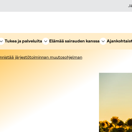
Jä
Tukea ja palveluita
Elämää sairauden kanssa
Ajankohtais
äynnistää järjestötoiminnan muutosohjelman