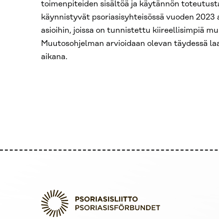
toimenpiteiden sisältöä ja käytännön toteutust
käynnistyvät psoriasisyhteisössä vuoden 2023 a
asioihin, joissa on tunnistettu kiireellisimpiä m
Muutosohjelman arvioidaan olevan täydessä l
aikana.