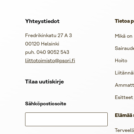
Yhteystiedot
Tietoa p
Fredrikinkatu 27 A 3
Mikä on 
00120 Helsinki
Sairaud
puh. 040 9052 543
liittotoimisto@psori.fi
Hoito
Liitännä
Tilaa uutiskirje
Ammattil
Esitteet
Sähköpostiosoite
Elämää 
Terveell