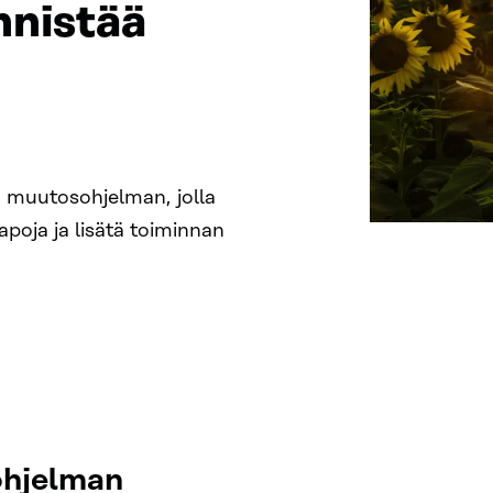
nnistää
an muutosohjelman, jolla
apoja ja lisätä toiminnan
ohjelman