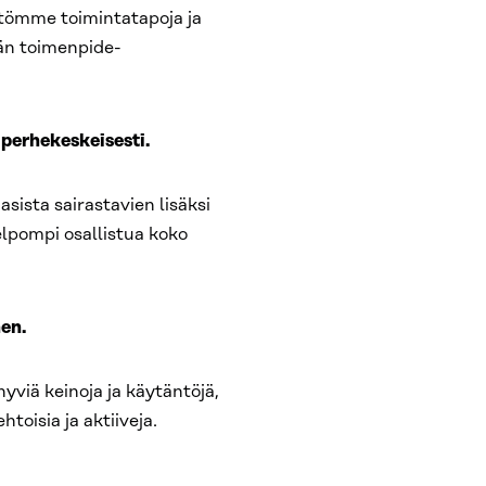
tömme toimintatapoja ja
ään toimenpide-
n perhekeskeisesti.
asista sairastavien lisäksi
elpompi osallistua koko
nen.
hyviä keinoja ja käytäntöjä,
toisia ja aktiiveja.