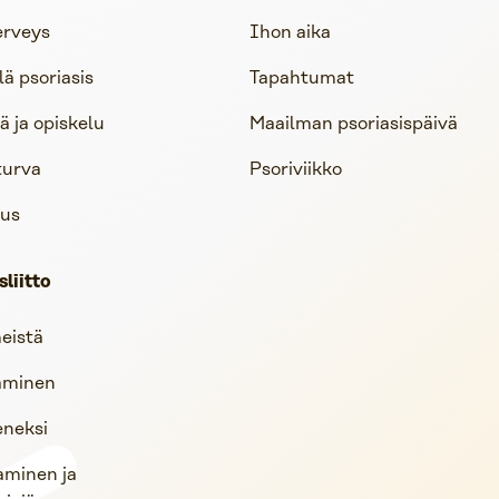
erveys
Ihon aika
lä psoriasis
Tapahtumat
 ja opiskelu
Maailman psoriasispäivä
turva
Psoriviikko
us
sliitto
eistä
aminen
seneksi
aminen ja