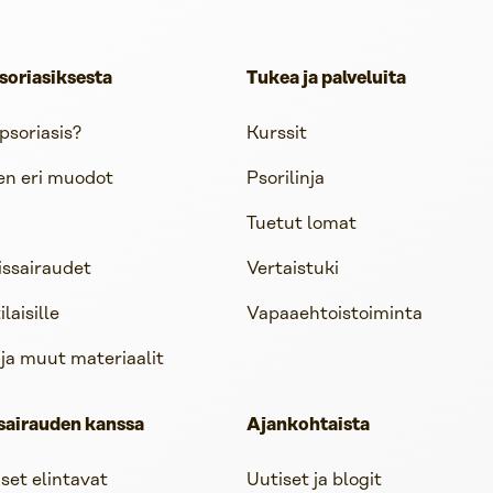
soriasiksesta
Tukea ja palveluita
psoriasis?
Kurssit
en eri muodot
Psorilinja
Tuetut lomat
issairaudet
Vertaistuki
aisille
Vapaaehtoistoiminta
 ja muut materiaalit
sairauden kanssa
Ajankohtaista
iset elintavat
Uutiset ja blogit