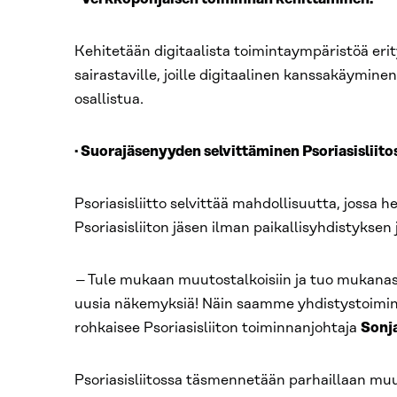
Kehitetään digitaalista toimintaympäristöä erityi
sairastaville, joille digitaalinen kanssakäymine
osallistua.
· Suorajäsenyyden selvittäminen Psoriasisliito
Psoriasisliitto selvittää mahdollisuutta, jossa he
Psoriasisliiton jäsen ilman paikallisyhdistyksen
–
Tule mukaan muutostalkoisiin ja tuo mukanasi
uusia näkemyksiä! Näin saamme yhdistystoimin
rohkaisee Psoriasisliiton toiminnanjohtaja
Sonj
Psoriasisliitossa täsmennetään parhaillaan m