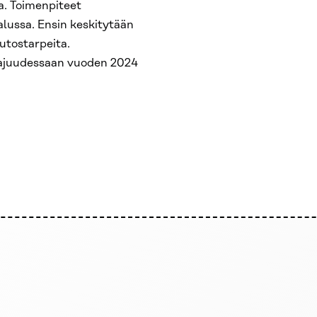
a. Toimenpiteet
lussa. Ensin keskitytään
uutostarpeita.
aajuudessaan vuoden 2024