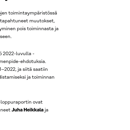
öjen toimintaympäristössä
 tapahtuneet muutokset,
yminen pois toiminnasta ja
seen.
ö 2022-luvulla -
oimenpide-ehdotuksia.
–2022, ja siitä saatiin
udistamiseksi ja toiminnan
-loppuraportin ovat
mineet
Juha Heikkala
ja