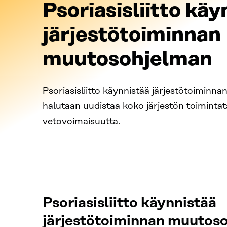
Psoriasisliitto käy
järjestötoiminnan
muutosohjelman
Psoriasisliitto käynnistää järjestötoiminn
halutaan uudistaa koko järjestön toimintat
vetovoimaisuutta.
Psoriasisliitto käynnistää
järjestötoiminnan muutos