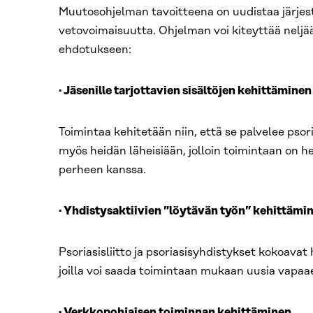
Muutosohjelman tavoitteena on uudistaa järjes
vetovoimaisuutta. Ohjelman voi kiteyttää nelj
ehdotukseen:
· Jäsenille tarjottavien sisältöjen kehittämine
Toimintaa kehitetään niin, että se palvelee psori
myös heidän läheisiään, jolloin toimintaan on h
perheen kanssa.
· Yhdistysaktiivien ”löytävän työn” kehittämi
Psoriasisliitto ja psoriasisyhdistykset kokoavat 
joilla voi saada toimintaan mukaan uusia vapaaeh
· Verkkopohjaisen toiminnan kehittäminen.