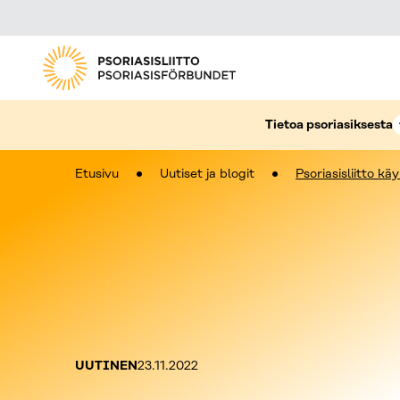
Tietoa psoriasiksesta
Etusivu
Uutiset ja blogit
Psoriasisliitto k
Kategoriat:
Julkaistu:
UUTINEN
23.11.2022