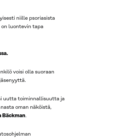
sesti niille psoriasista
n on luontevin tapa
ssa.
nkilö voisi olla suoraan
 jäsenyyttä.
 uutta toiminnallisuutta ja
nasta oman näköistä,
a Bäckman
.
uutosohjelman