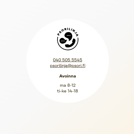
Psorilinja
040 505 5545
psorilinja@psori.fi
Avoinna
ma 8-12
ti-ke 14-18