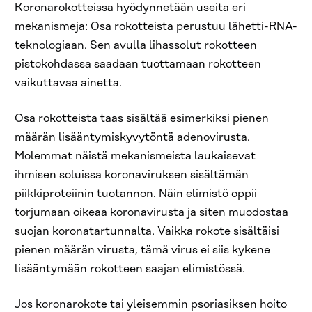
Koronarokotteissa hyödynnetään useita eri
mekanismeja: Osa rokotteista perustuu lähetti-RNA-
teknologiaan. Sen avulla lihassolut rokotteen
pistokohdassa saadaan tuottamaan rokotteen
vaikuttavaa ainetta.
Osa rokotteista taas sisältää esimerkiksi pienen
määrän lisääntymiskyvytöntä adenovirusta.
Molemmat näistä mekanismeista laukaisevat
ihmisen soluissa koronaviruksen sisältämän
piikkiproteiinin tuotannon. Näin elimistö oppii
torjumaan oikeaa koronavirusta ja siten muodostaa
suojan koronatartunnalta. Vaikka rokote sisältäisi
pienen määrän virusta, tämä virus ei siis kykene
lisääntymään rokotteen saajan elimistössä.
Jos koronarokote tai yleisemmin psoriasiksen hoito