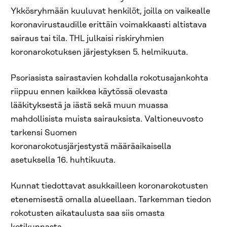
Ykkösryhmään kuuluvat henkilöt, joilla on vaikealle
koronavirustaudille erittäin voimakkaasti altistava
sairaus tai tila. THL julkaisi riskiryhmien
koronarokotuksen järjestyksen 5. helmikuuta.
Psoriasista sairastavien kohdalla rokotusajankohta
riippuu ennen kaikkea käytössä olevasta
lääkityksestä ja iästä sekä muun muassa
mahdollisista muista sairauksista. Valtioneuvosto
tarkensi Suomen
koronarokotusjärjestystä määräaikaisella
asetuksella 16. huhtikuuta.
Kunnat tiedottavat asukkailleen koronarokotusten
etenemisestä omalla alueellaan. Tarkemman tiedon
rokotusten aikataulusta saa siis omasta