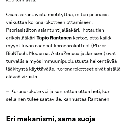
kotikunnasta.
Osaa sairastavista mietityttää, miten psoriasis
vaikuttaa koronarokotteen ottamiseen.
Psoriasisliiton asiantuntijalääkäri, ihotautien
erikoislääkäri
Tapio Rantanen
kertoo, että kaikki
myyntiluvan saaneet koronarokotteet (Pfizer-
BioNTech, Moderna, AstraZeneca ja Janssen) ovat
turvallisia myös immuunipuolustusta heikentävää
lääkitystä käyttävälle. Koronarokotteet eivät sisällä
elävää virusta.
– Koronarokote voi ja kannattaa ottaa heti, kun
sellainen tulee saataville, kannustaa Rantanen.
Eri mekanismi, sama suoja