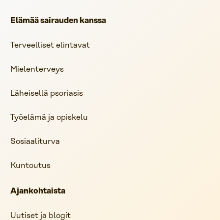
Elämää sairauden kanssa
Terveelliset elintavat
Mielenterveys
Läheisellä psoriasis
Työelämä ja opiskelu
Sosiaaliturva
Kuntoutus
Ajankohtaista
Uutiset ja blogit