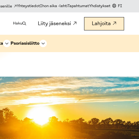
Yhteystiedot
Ihon aika -lehti
Tapahtumat
Yhdistykset
FI
senille
KIELIVALITS
Liity jäseneksi
Lahjoita
Haku
ta
Psoriasisliitto