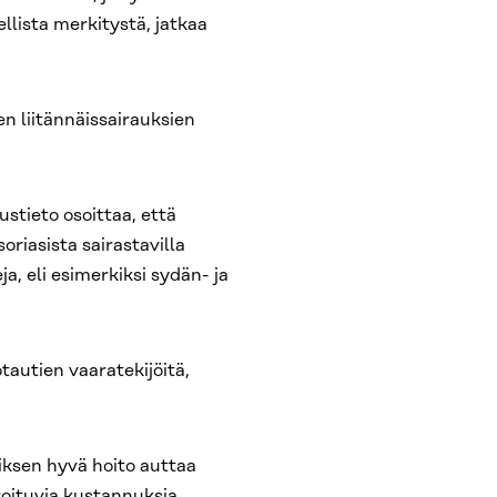
llista merkitystä, jatkaa
n liitännäissairauksien
tieto osoittaa, että
oriasista sairastavilla
, eli esimerkiksi sydän- ja
autien vaaratekijöitä,
iksen hyvä hoito auttaa
oituvia kustannuksia,