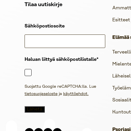
Tilaa uutiskirje
Ammattil
Esitteet
Sähköpostiosoite
Elämää 
Terveell
Haluan liittyä sähköpostilistalle
Mielent
Läheisel
Suojattu Google reCAPTCHA:lla. Lue
Työelämä
tietosuojaseloste
ja
käyttöehdot.
Sosiaali
Kuntout
Psoriasi