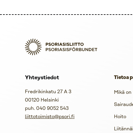
Yhteystiedot
Tietoa p
Fredrikinkatu 27 A 3
Mikä on 
00120 Helsinki
Sairaud
puh. 040 9052 543
liittotoimisto@psori.fi
Hoito
Liitännä