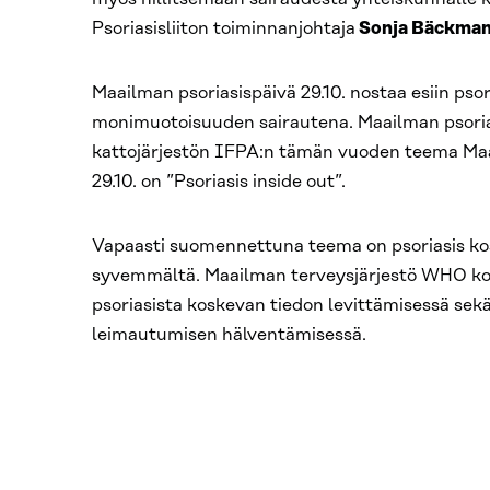
Psoriasisliiton toiminnanjohtaja
Sonja Bäckma
Maailman psoriasispäivä 29.10. nostaa esiin pso
monimuotoisuuden sairautena. Maailman psorias
kattojärjestön IFPA:n tämän vuoden teema Maa
29.10. on ”Psoriasis inside out”.
Vapaasti suomennettuna teema on psoriasis ko
syvemmältä. Maailman terveysjärjestö WHO ko
psoriasista koskevan tiedon levittämisessä se
leimautumisen hälventämisessä.