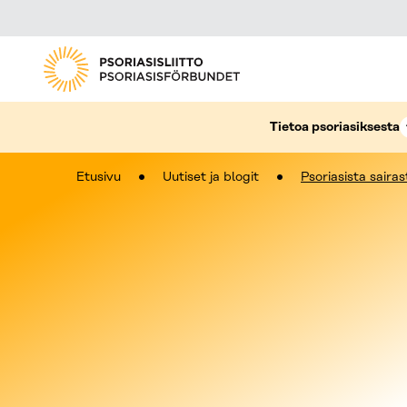
Tietoa psoriasiksesta
Etusivu
Uutiset ja blogit
Psoriasista saira