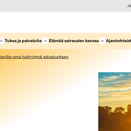
Jä
Tukea ja palveluita
Elämää sairauden kanssa
Ajankohtais
staville oma tukiryhmä eduskuntaan