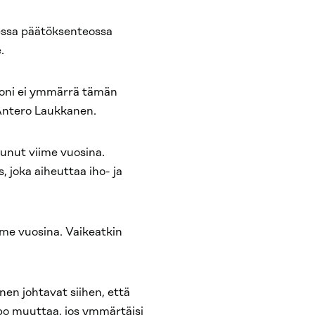
essa päätöksenteossa
.
moni ei ymmärrä tämän
Antero Laukkanen.
unut viime vuosina.
 joka aiheuttaa iho- ja
ime vuosina. Vaikeatkin
en johtavat siihen, että
ppo muuttaa, jos ymmärtäisi