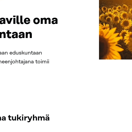
taville oma
ntaan
taan eduskuntaan
eenjohtajana toimii
oma tukiryhmä