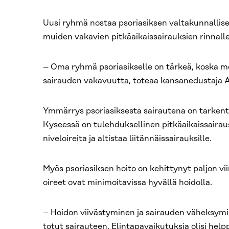
Uusi ryhmä nostaa psoriasiksen valtakunnallis
muiden vakavien pitkäaikaissairauksien rinnalle
– Oma ryhmä psoriasikselle on tärkeä, koska 
sairauden vakavuutta, toteaa kansanedustaja 
Ymmärrys psoriasiksesta sairautena on tarkent
Kyseessä on tulehduksellinen pitkäaikaissairaus,
niveloireita ja altistaa liitännäissairauksille.
Myös psoriasiksen hoito on kehittynyt paljon vi
oireet ovat minimoitavissa hyvällä hoidolla.
– Hoidon viivästyminen ja sairauden väheksymin
totut sairauteen. Elintapavaikutuksia olisi hel