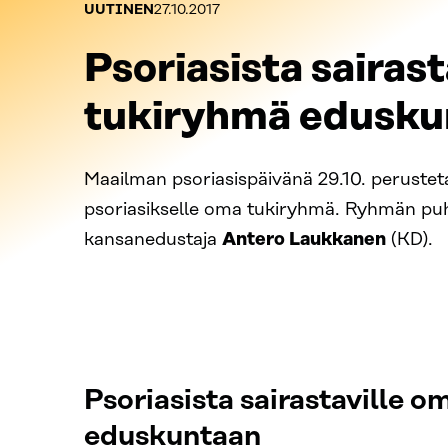
Kategoriat:
Julkaistu:
UUTINEN
27.10.2017
Psoriasista sairas
tukiryhmä edusku
Maailman psoriasispäivänä 29.10. peruste
psoriasikselle oma tukiryhmä. Ryhmän puh
kansanedustaja
Antero Laukkanen
(KD).
Psoriasista sairastaville 
eduskuntaan