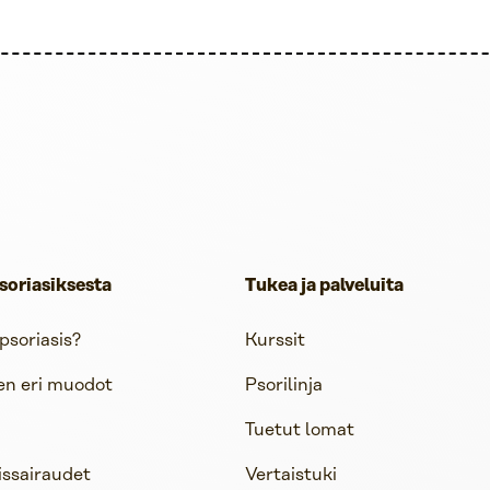
soriasiksesta
Tukea ja palveluita
psoriasis?
Kurssit
en eri muodot
Psorilinja
Tuetut lomat
issairaudet
Vertaistuki