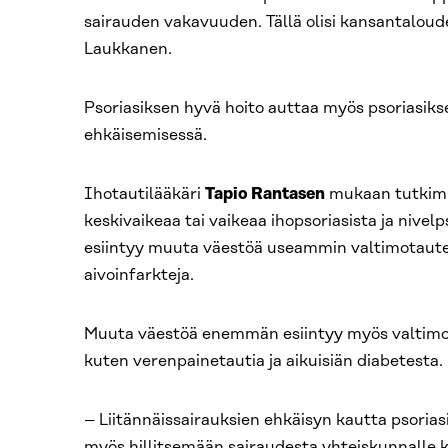
sairauden vakavuuden. Tällä olisi kansantaloude
Laukkanen.
Psoriasiksen hyvä hoito auttaa myös psoriasikse
ehkäisemisessä.
Ihotautilääkäri
Tapio Rantasen
mukaan tutkimus
keskivaikeaa tai vaikeaa ihopsoriasista ja nivelps
esiintyy muuta väestöä useammin valtimotauteja
aivoinfarkteja.
Muuta väestöä enemmän esiintyy myös valtimot
kuten verenpainetautia ja aikuisiän diabetesta.
– Liitännäissairauksien ehkäisyn kautta psorias
myös hillitsemään sairaudesta yhteiskunnalle k