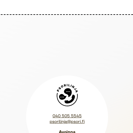
Psorilinja
040 505 5545
psorilinja@psori.fi
Avoinna