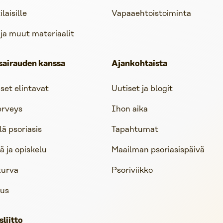
aisille
Vapaaehtoistoiminta
 ja muut materiaalit
sairauden kanssa
Ajankohtaista
iset elintavat
Uutiset ja blogit
erveys
Ihon aika
lä psoriasis
Tapahtumat
 ja opiskelu
Maailman psoriasispäivä
turva
Psoriviikko
us
sliitto