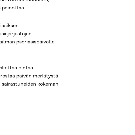
n
painottaa.
riasiksen
isjärjestöjen
ilman psoriasispäivälle
skettaa pintaa
rostaa päivän merkitystä
kä sairastuneiden kokeman